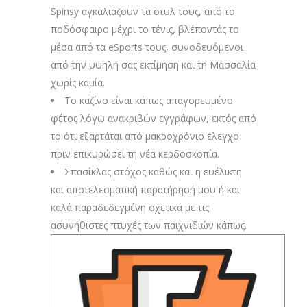
Spinsy αγκαλιάζουν τα στυλ τους, από το
ποδόσφαιρο μέχρι το τένις, βλέποντάς το
μέσα από τα eSports τους, συνοδευόμενοι
από την υψηλή σας εκτίμηση και τη Μασσαλία
χωρίς καμία.
Το καζίνο είναι κάπως απαγορευμένο
φέτος λόγω ανακριβών εγγράφων, εκτός από
το ότι εξαρτάται από μακροχρόνιο έλεγχο
πριν επικυρώσει τη νέα κερδοσκοπία.
Σπασίκλας στόχος καθώς και η ευέλικτη
και αποτελεσματική παρατήρησή μου ή και
καλά παραδεδεγμένη σχετικά με τις
ασυνήθιστες πτυχές των παιχνιδιών κάπως.