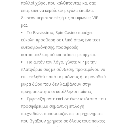
πολλοί χώροι που καλύπτονται) και σας
επιτρέπει να κερδίσετε μεγάλα έπαθλα,
δωρεάν περιστροφές ή τις συμφωνίες VIP
μας.
Το Bravissimo, Spin Casino παρέχει
εύκολη πρόσβαση σε υλικό όπως ένα τεστ
αυτοαξιολόγησης, προσφορές
αυτοαποκλεισμού και στάσεις με αρχείο.
Για αυτόν τον λόγο, γίνετε VIP με την
πλατφόρμα σας με σύνδεση, προκειμένου να
επωφεληθείτε από τα μπόνους ή τα μοναδικά
μικρά δώρα που δεν λαμβάνουν στην
πραγματικότητα οι κατάλληλοι παίκτες.
Εμφανιζόμαστε εκεί σε έναν ιστότοπο που
προσφέρει μια σημαντική επιλογή
παιχνιδιών, παρουσιάζοντας τα μηχανήματα
που βγάζουν χρήματα σε όλους τους παίκτες