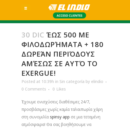
30 DIC
ΈΩΣ 500 ΜΕ
ΦΙΛΟΔΩΡΉΜΑΤΑ + 180
ΔΩΡΕΆΝ ΠΕΡΙΌΔΟΥΣ
ΑΜΈΣΩΣ ΣΕ ΑΥΤΌ ΤΟ
EXERGUE!
Posted at 10:39h
in
Sin categoría
by
elindio
0 Comments
0
Likes
Έχουμε ενισχύσεις διαθέσιμες 24/7,
προσβάσιμες χωρίς καμία ταλαιπωρία χάρη
στη συνομιλία
spinsy app
σε μια τεταμένη
ατμόσφαιρα! Θα σας βοηθήσουμε να