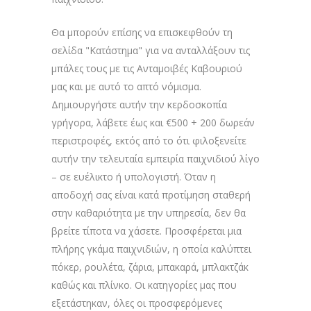
Θα μπορούν επίσης να επισκεφθούν τη
σελίδα "Κατάστημα" για να ανταλλάξουν τις
μπάλες τους με τις Ανταμοιβές Καβουριού
μας και με αυτό το απτό νόμισμα.
Δημιουργήστε αυτήν την κερδοσκοπία
γρήγορα, λάβετε έως και €500 + 200 δωρεάν
περιστροφές, εκτός από το ότι φιλοξενείτε
αυτήν την τελευταία εμπειρία παιχνιδιού λίγο
– σε ευέλικτο ή υπολογιστή. Όταν η
αποδοχή σας είναι κατά προτίμηση σταθερή
στην καθαριότητα με την υπηρεσία, δεν θα
βρείτε τίποτα να χάσετε. Προσφέρεται μια
πλήρης γκάμα παιχνιδιών, η οποία καλύπτει
πόκερ, ρουλέτα, ζάρια, μπακαρά, μπλακτζάκ
καθώς και πλίνκο. Οι κατηγορίες μας που
εξετάστηκαν, όλες οι προσφερόμενες