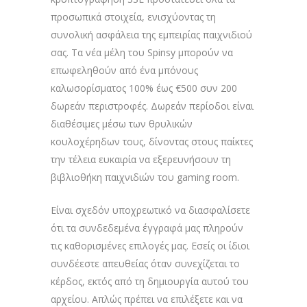
προσωπικά στοιχεία, ενισχύοντας τη
συνολική ασφάλεια της εμπειρίας παιχνιδιού
σας. Τα νέα μέλη του Spinsy μπορούν να
επωφεληθούν από ένα μπόνους
καλωσορίσματος 100% έως €500 συν 200
δωρεάν περιστροφές. Δωρεάν περίοδοι είναι
διαθέσιμες μέσω των θρυλικών
κουλοχέρηδων τους, δίνοντας στους παίκτες
την τέλεια ευκαιρία να εξερευνήσουν τη
βιβλιοθήκη παιχνιδιών του gaming room.
Είναι σχεδόν υποχρεωτικό να διασφαλίσετε
ότι τα συνδεδεμένα έγγραφά μας πληρούν
τις καθορισμένες επιλογές μας. Εσείς οι ίδιοι
συνδέεστε απευθείας όταν συνεχίζεται το
κέρδος, εκτός από τη δημιουργία αυτού του
αρχείου. Απλώς πρέπει να επιλέξετε και να