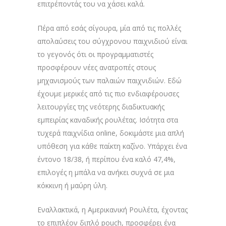
επιτρέποντάς του να χάσει καλά.
Πέρα από εσάς σίγουρα, μία από τις πολλές
απολαύσεις του σύγχρονου παιχνιδιού είναι
το γεγονός ότι οι προγραμματιστές
προσφέρουν νέες ανατροπές στους
μηχανισμούς των παλαιών παιχνιδιών. Εδώ
έχουμε μερικές από τις πιο ενδιαφέρουσες
λειτουργίες της νεότερης διαδικτυακής
εμπειρίας καναδικής ρουλέτας. Ισότητα στα
τυχερά παιχνίδια online, δοκιμάστε μια απλή
υπόθεση για κάθε παίκτη καζίνο. Υπάρχει ένα
έντονο 18/38, ή περίπου ένα καλό 47,4%,
επιλογές η μπάλα να ανήκει συχνά σε μια
κόκκινη ή μαύρη ύλη.
Εναλλακτικά, η Αμερικανική Ρουλέτα, έχοντας
το επιπλέον διπλό pouch, προσφέρει ένα