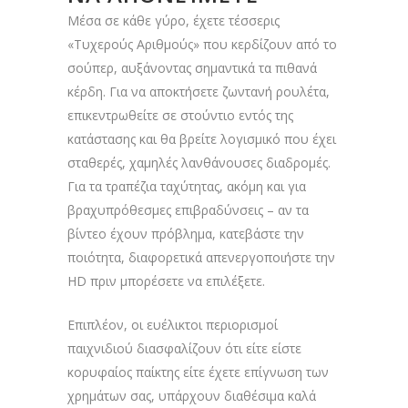
Μέσα σε κάθε γύρο, έχετε τέσσερις
«Τυχερούς Αριθμούς» που κερδίζουν από το
σούπερ, αυξάνοντας σημαντικά τα πιθανά
κέρδη. Για να αποκτήσετε ζωντανή ρουλέτα,
επικεντρωθείτε σε στούντιο εντός της
κατάστασης και θα βρείτε λογισμικό που έχει
σταθερές, χαμηλές λανθάνουσες διαδρομές.
Για τα τραπέζια ταχύτητας, ακόμη και για
βραχυπρόθεσμες επιβραδύνσεις – αν τα
βίντεο έχουν πρόβλημα, κατεβάστε την
ποιότητα, διαφορετικά απενεργοποιήστε την
HD πριν μπορέσετε να επιλέξετε.
Επιπλέον, οι ευέλικτοι περιορισμοί
παιχνιδιού διασφαλίζουν ότι είτε είστε
κορυφαίος παίκτης είτε έχετε επίγνωση των
χρημάτων σας, υπάρχουν διαθέσιμα καλά