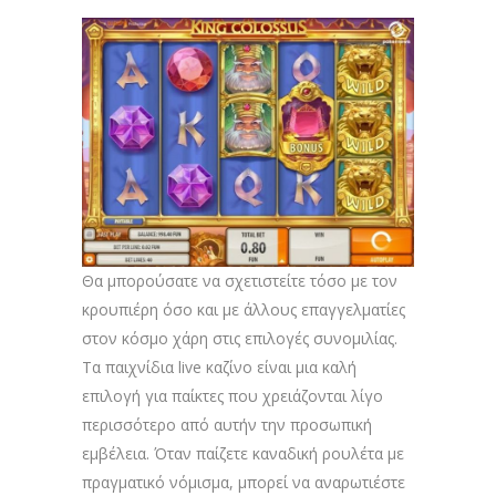
Θα μπορούσατε να σχετιστείτε τόσο με τον
κρουπιέρη όσο και με άλλους επαγγελματίες
στον κόσμο χάρη στις επιλογές συνομιλίας.
Τα παιχνίδια live καζίνο είναι μια καλή
επιλογή για παίκτες που χρειάζονται λίγο
περισσότερο από αυτήν την προσωπική
εμβέλεια. Όταν παίζετε καναδική ρουλέτα με
πραγματικό νόμισμα, μπορεί να αναρωτιέστε