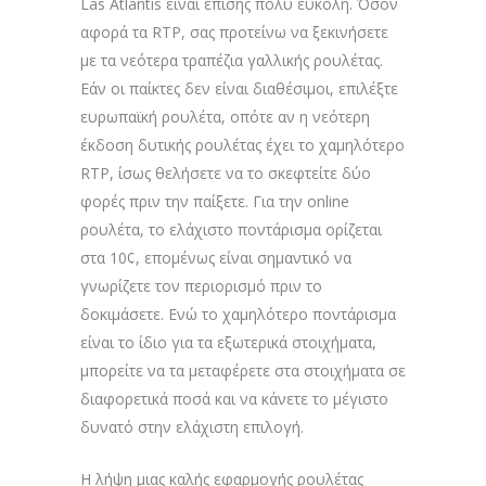
Las Atlantis είναι επίσης πολύ εύκολη. Όσον
αφορά τα RTP, σας προτείνω να ξεκινήσετε
με τα νεότερα τραπέζια γαλλικής ρουλέτας.
Εάν οι παίκτες δεν είναι διαθέσιμοι, επιλέξτε
ευρωπαϊκή ρουλέτα, οπότε αν η νεότερη
έκδοση δυτικής ρουλέτας έχει το χαμηλότερο
RTP, ίσως θελήσετε να το σκεφτείτε δύο
φορές πριν την παίξετε. Για την online
ρουλέτα, το ελάχιστο ποντάρισμα ορίζεται
στα 10¢, επομένως είναι σημαντικό να
γνωρίζετε τον περιορισμό πριν το
δοκιμάσετε. Ενώ το χαμηλότερο ποντάρισμα
είναι το ίδιο για τα εξωτερικά στοιχήματα,
μπορείτε να τα μεταφέρετε στα στοιχήματα σε
διαφορετικά ποσά και να κάνετε το μέγιστο
δυνατό στην ελάχιστη επιλογή.
Η λήψη μιας καλής εφαρμογής ρουλέτας