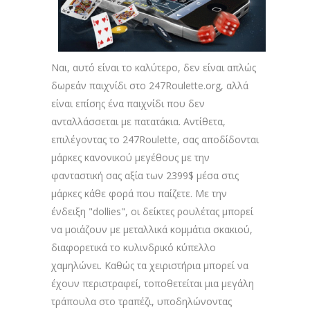
Ναι, αυτό είναι το καλύτερο, δεν είναι απλώς
δωρεάν παιχνίδι στο 247Roulette.org, αλλά
είναι επίσης ένα παιχνίδι που δεν
ανταλλάσσεται με πατατάκια. Αντίθετα,
επιλέγοντας το 247Roulette, σας αποδίδονται
μάρκες κανονικού μεγέθους με την
φανταστική σας αξία των 2399$ μέσα στις
μάρκες κάθε φορά που παίζετε. Με την
ένδειξη "dollies", οι δείκτες ρουλέτας μπορεί
να μοιάζουν με μεταλλικά κομμάτια σκακιού,
διαφορετικά το κυλινδρικό κύπελλο
χαμηλώνει. Καθώς τα χειριστήρια μπορεί να
έχουν περιστραφεί, τοποθετείται μια μεγάλη
τράπουλα στο τραπέζι, υποδηλώνοντας