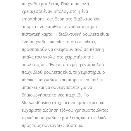
παιχνίδια ρουλέτας. Πρώτα απ 'όλα,
χρειάζεστε έναν υπολογιστή ή ένα
smartphone, σύνδεση στο διαδίκτυο και
μπορείτε να καταθέσετε χρήματα με μια
πιστωτική κάρτα. Η διαδικτυακή ρουλέτα είναι
ένα παιχνίδι ευκαιρίας όπου οι παίκτες
προσπαθούν να σκεφτούν πού θα πέσει η
μπάλα του γκολφ στα χειριστήρια της
ρουλέτας σας. Ένα από τα μέρη ενός καλού
παιχνιδιού ρουλέτας είναι τα χειριστήρια, ο
πίνακας παιχνιδιού και μπορείτε να παίξετε
μπάσκετ και να συνεργαστείτε για να
δημιουργήσετε το νέο παιχνίδι. Το
SlotsandCasino στοχεύει να προσφέρει μια
ευχάριστη αίσθηση τζόγου χρησιμοποιώντας
τη γκάμα παιχνιδιών ρουλέτας και το φιλικό
προς τους συνεργάτες σύστημα.