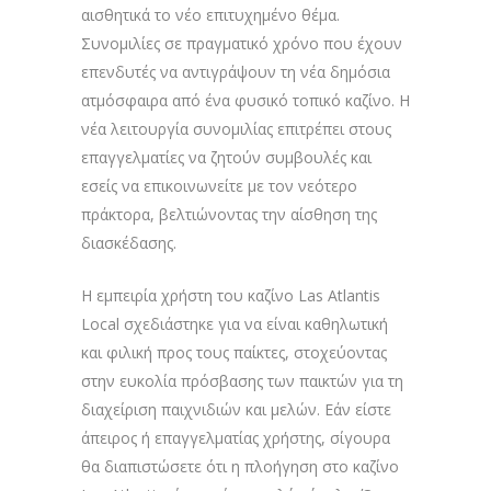
αισθητικά το νέο επιτυχημένο θέμα.
Συνομιλίες σε πραγματικό χρόνο που έχουν
επενδυτές να αντιγράψουν τη νέα δημόσια
ατμόσφαιρα από ένα φυσικό τοπικό καζίνο. Η
νέα λειτουργία συνομιλίας επιτρέπει στους
επαγγελματίες να ζητούν συμβουλές και
εσείς να επικοινωνείτε με τον νεότερο
πράκτορα, βελτιώνοντας την αίσθηση της
διασκέδασης.
Η εμπειρία χρήστη του καζίνο Las Atlantis
Local σχεδιάστηκε για να είναι καθηλωτική
και φιλική προς τους παίκτες, στοχεύοντας
στην ευκολία πρόσβασης των παικτών για τη
διαχείριση παιχνιδιών και μελών. Εάν είστε
άπειρος ή επαγγελματίας χρήστης, σίγουρα
θα διαπιστώσετε ότι η πλοήγηση στο καζίνο