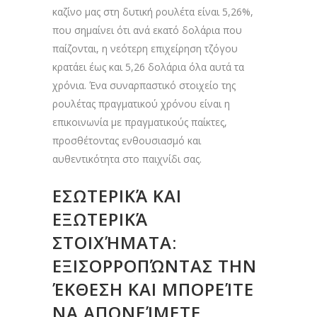
καζίνο μας στη δυτική ρουλέτα είναι 5,26%,
που σημαίνει ότι ανά εκατό δολάρια που
παίζονται, η νεότερη επιχείρηση τζόγου
κρατάει έως και 5,26 δολάρια όλα αυτά τα
χρόνια. Ένα συναρπαστικό στοιχείο της
ρουλέτας πραγματικού χρόνου είναι η
επικοινωνία με πραγματικούς παίκτες,
προσθέτοντας ενθουσιασμό και
αυθεντικότητα στο παιχνίδι σας.
ΕΣΩΤΕΡΙΚΆ ΚΑΙ
ΕΞΩΤΕΡΙΚΆ
ΣΤΟΙΧΉΜΑΤΑ:
ΕΞΙΣΟΡΡΟΠΏΝΤΑΣ ΤΗΝ
ΈΚΘΕΣΗ ΚΑΙ ΜΠΟΡΕΊΤΕ
ΝΑ ΑΠΟΝΕΊΜΕΤΕ