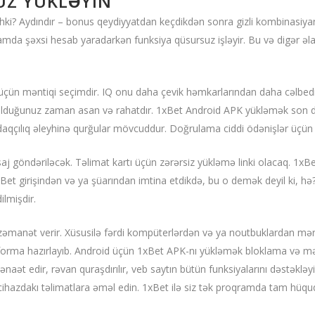
UZ YÜKLƏYIN
hki? Aydındır – bonus qeydiyyatdan keçdikdən sonra gizli kombinasiya
da şəxsi hesab yaradarkən funksiya qüsursuz işləyir. Bu və digər əl
 üçün məntiqi seçimdir. IQ onu daha çevik həmkarlarından daha cəlbedici
lduğunuz zaman asan və rahatdır. 1xBet Android APK yükləmək son dər
ldaqçılıq əleyhinə qurğular mövcuddur. Doğrulama ciddi ödənişlər üçün 
 göndəriləcək. Təlimat kartı üçün zərərsiz yükləmə linki olacaq. 1xBe
t girişindən və ya şüarından imtina etdikdə, bu o demək deyil ki, hə?
lmişdir.
əmanət verir. Xüsusilə fərdi kompüterlərdən və ya noutbuklardan mər
tforma hazırlayıb. Android üçün 1xBet APK-nı yükləmək bloklama və mə
aət edir, rəvan quraşdırılır, veb saytın bütün funksiyalarını dəstəkləyi
cihazdakı təlimatlara əməl edin. 1xBet ilə siz tək proqramda tam hüquq