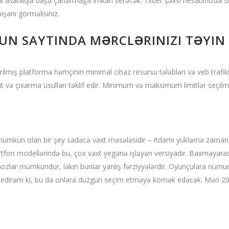
 asanlıqla başa çatdırmağa imkan verəcək. 1xbet şəxsi hesabınızda siz
işanı görməlisiniz.
N SAYTINDA MƏRCLƏRINIZI TƏYIN
ılmış platforma həmçinin minimal cihaz resursu tələbləri və veb trafiki i
zit və çıxarma üsulları təklif edir. Minimum və maksimum limitlər seçil
ün olan bir şey sadəcə vaxt məsələsidir – itdamı yükləmə zamanı d
rtfon modellərində bu, çox vaxt yeganə işləyən versiyadır. Baxmayaraq 
nozlar mümkündür, lakin bunlar yanlış fərziyyələrdir. Oyunçulara nümu
vsiyə edirəm ki, bu da onlara düzgün seçim etməyə kömək edəcək. Mən 