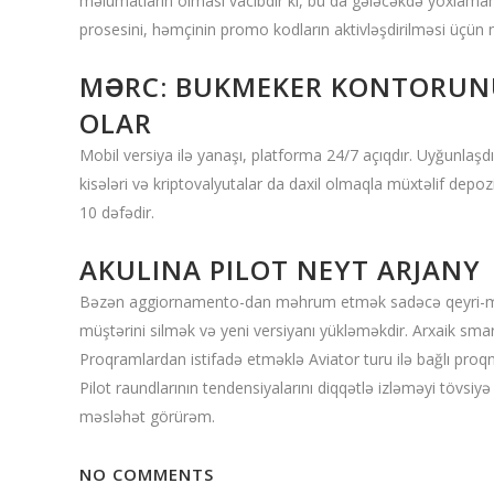
məlumatların olması vacibdir ki, bu da gələcəkdə yoxlamanı
prosesini, həmçinin promo kodların aktivləşdirilməsi üçün n
MƏRC: BUKMEKER KONTORUNU
OLAR
Mobil versiya ilə yanaşı, platforma 24/7 açıqdır. Uyğunlaşdır
kisələri və kriptovalyutalar da daxil olmaqla müxtəlif depo
10 dəfədir.
AKULINA PILOT NEYT ARJANY
Bəzən aggiornamento-dan məhrum etmək sadəcə qeyri-mümk
müştərini silmək və yeni versiyanı yükləməkdir. Arxaik sma
Proqramlardan istifadə etməklə Aviator turu ilə bağlı proq
Pilot raundlarının tendensiyalarını diqqətlə izləməyi tö
məsləhət görürəm.
NO COMMENTS