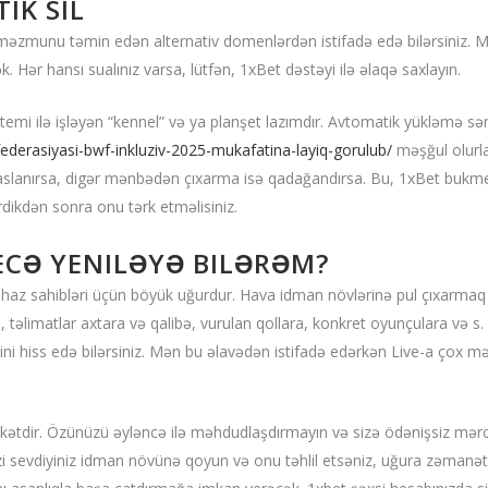
IK SIL
məzmunu təmin edən alternativ domenlərdən istifadə edə bilərsiniz.
Hər hansı sualınız varsa, lütfən, 1xBet dəstəyi ilə əlaqə saxlayın.
emi ilə işləyən “kennel” və ya planşet lazımdır. Avtomatik yükləmə səm
ederasiyasi-bwf-inkluziv-2025-mukafatina-layiq-gorulub/
məşğul olurla
aslanırsa, digər mənbədən çıxarma isə qadağandırsa. Bu, 1xBet bukme
rdikdən sonra onu tərk etməlisiniz.
ECƏ YENILƏYƏ BILƏRƏM?
az sahibləri üçün böyük uğurdur. Hava idman növlərinə pul çıxarmaq v
ra, təlimatlar axtara və qalibə, vurulan qollara, konkret oyunçulara və 
sini hiss edə bilərsiniz. Mən bu əlavədən istifadə edərkən Live-a çox
ərəkətdir. Özünüzü əyləncə ilə məhdudlaşdırmayın və sizə ödənişsiz mə
izi sevdiyiniz idman növünə qoyun və onu təhlil etsəniz, uğura zəmanə