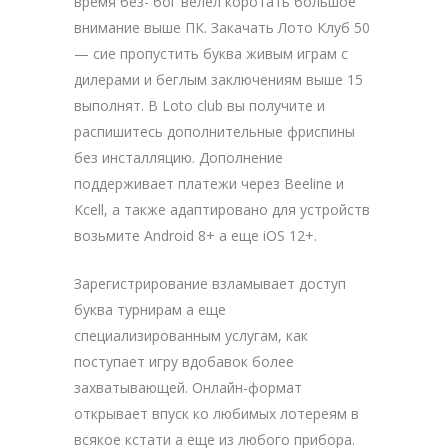
время без- бог велел коротать большое
внимание выше ПК. Закачать Лото Клуб 50
— сие пропустить буква живым играм с
дилерами и беглым заключениям выше 15
выполнят. В Loto club вы получите и
распишитесь дополнительные фриспины
без инсталляцию. Дополнение
поддерживает платежи через Beeline и
Kcell, а также адаптировано для устройств
возьмите Android 8+ а еще iOS 12+.
Зарегистрирование взламывает доступ
буква турнирам а еще
специализированным услугам, как
поступает игру вдобавок более
захватывающей. Онлайн-формат
открывает впуск ко любимых лотереям в
всякое кстати а еще из любого прибора.