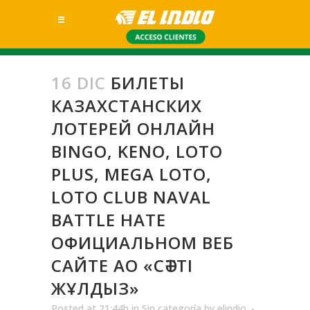
16 DIC
БИЛЕТЫ
КАЗАХСТАНСКИХ
ЛОТЕРЕЙ ОНЛАЙН
BINGO, KENO, LOTO
PLUS, MEGA LOTO,
LOTO CLUB NAVAL
BATTLE НАТЕ
ОФИЦИАЛЬНОМ ВЕБ
САЙТЕ АО «СӘТТІ
ЖҰЛДЫЗ»
Posted at 21:44h
in
Sin categoría
by
elindio