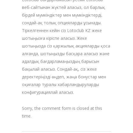
веб-сайтынан жүктей аласыз, ол барлық
бірдей мүмкіндіктер мен мүмкіндіктерді,
сондай-ақ толық опцияларды ұсынады.
Тіркелгеннен кейін сіз Lotoclub KZ жеке
шотыңызға кіріспе аласыз. Жеке
шотыңызда сіз қаржылық акцияларды қоса
алғанда, шотыңызды басқара аласыз және
адалдық бағдарламаңыздың барысын
бақылай аласыз. Сондай-ақ, сіз жеке
деректеріңізді өңдеп, жаңа бонустар мен
оқиғалар туралы хабарландыруларды
конфигурациялай аласыз.
Sorry, the comment form is closed at this
time.