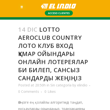
14 DIC
LOTTO
AEROCLUB COUNTRY
ЛОТО КЛУБ ВХОД
ҚҰМАР ОЙЫНДАРЫ
ОНЛАЙН ЛОТЕРЕЯЛАР
БИ БИЛЕП, САНСЫЗ
САНДАРДЫ ЖЕҢІҢІЗ
Posted at 20:50h
in
Sin categoría
by
elindio
0 Comments
0
Likes
Өзіңізге ең қолайлы алгоритмді таңдап,
нұсқауларды орындаңыз, транзакцияны