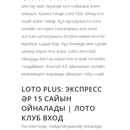
аяқтау үшін экранда қол қойыңыз және
алыңыз. Қазақстанда Loto Club ойнау өте
оңай және тиімді. Бұл нұсқаулықта сізге
онлайн лотерея сахнасының өсіп келе
жатқан қатысушысы болуға көмектесетін
бірнеше қадам бар. Бұл бөлімде мен қалай
үйлену керектігін және Lotto Aeroclub
ойнауды бастау керектігін егжей-тегжейлі
талдаймын.
Aviaclub KZ ойынының онлайн
режиміндегі жарамды айнасын табу оңай.
LOTO PLUS: ЭКСПРЕСС
ӘР 15 САЙЫН
ОЙНАЛАДЫ | ЛОТО
КЛУБ ВХОД
Нәтижесінде, пайдаланушылар маңызды