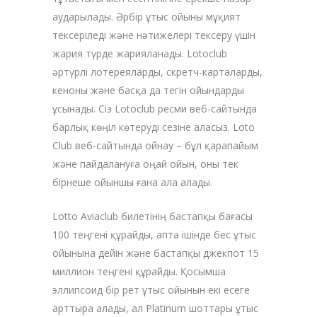
аударылады. Әрбір ұтыс ойыны мұқият
тексеріледі және нәтижелері тексеру үшін
жария түрде жарияланады. Lotoclub
әртүрлі лотереяларды, скретч-карталарды,
кеноны және басқа да тегін ойындарды
ұсынады. Сіз Lotoclub ресми веб-сайтында
барлық көңіл көтеруді сезіне аласыз. Loto
Club веб-сайтында ойнау – бұл қарапайым
және пайдалануға оңай ойын, оны тек
бірнеше ойыншы ғана ала алады.
Lotto Aviaclub билетінің бастапқы бағасы
100 теңгені құрайды, апта ішінде бес ұтыс
ойынына дейін және бастапқы джекпот 15
миллион теңгені құрайды. Қосымша
эллипсоид бір рет ұтыс ойынын екі есеге
арттыра алады, ал Platinum шоттары ұтыс