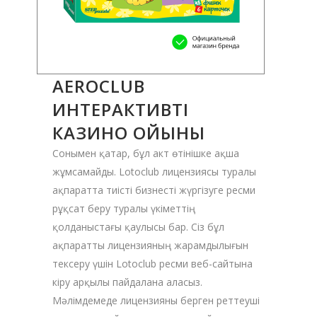
AEROCLUB
ИНТЕРАКТИВТІ
КАЗИНО ОЙЫНЫ
Сонымен қатар, бұл акт өтінішке ақша
жұмсамайды. Lotoclub лицензиясы туралы
ақпаратта тиісті бизнесті жүргізуге ресми
рұқсат беру туралы үкіметтің
қолданыстағы қаулысы бар. Сіз бұл
ақпаратты лицензияның жарамдылығын
тексеру үшін Lotoclub ресми веб-сайтына
кіру арқылы пайдалана аласыз.
Мәлімдемеде лицензияны берген реттеуші