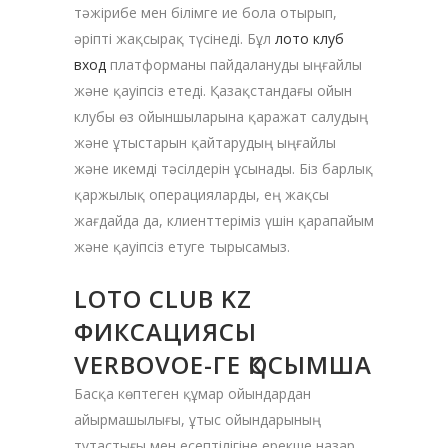
тәжірибе мен білімге ие бола отырып,
әріпті жақсырақ түсінеді. Бұл
лото клуб
вход
платформаны пайдалануды ыңғайлы
және қауіпсіз етеді. Қазақстандағы ойын
клубы өз ойыншыларына қаражат салудың
және ұтыстарын қайтарудың ыңғайлы
және икемді тәсілдерін ұсынады. Біз барлық
қаржылық операцияларды, ең жақсы
жағдайда да, клиенттеріміз үшін қарапайым
және қауіпсіз етуге тырысамыз.
LOTO CLUB KZ
ФИКСАЦИЯСЫ
VERBOVOE-ГЕ ҚОСЫМША
Басқа көптеген құмар ойындардан
айырмашылығы, ұтыс ойындарының
тұтастығы мен есептілігіне ерекше назар