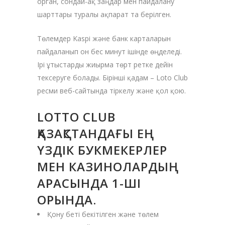
орган, сондай-ақ заңдар мен пайдалану
шарттары туралы ақпарат та берілген.
Төлемдер Kaspi және банк карталарын
пайдаланып он бес минут ішінде өңделеді.
Ірі ұтыстарды жиырма төрт ретке дейін
тексеруге болады. Бірінші қадам – ​​​​Loto Club
ресми веб-сайтында тіркелу және қол қою.
LOTTO CLUB
ҚАЗАҚСТАНДАҒЫ ЕҢ
ҮЗДІК БУКМЕКЕРЛЕР
МЕН КАЗИНОЛАРДЫҢ
АРАСЫНДА 1-ШІ
ОРЫНДА.
Қону беті бекітілген және төлем