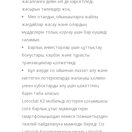
жасалғанға дейін әлі де көрсетіледі,
жасырын төлемдер жоқ.
Мен отандық ойыншыларға жайлы
жағдайлар жасау және олардың
мүдделерін толық қорғау үшін бар күшімді
саламын.
Барлық инвесторлар үшін құттықтау
бонустары, кэшбэк және тұрақты
транзакциялар қолжетімді.
Бұл жерде сіз ойыннан ләззат алу және
көптеген лотереяларда жалаңаш қолмен
үлкен кубоктарды алу үшін қажеттінің
бәрін таба аласыз.
Lotoclub KZ мобильді лотерея қосымшасы
сізге барлық ұтыс мүмкіндіктерін
смартфоныңыздан немесе планшетіңізден
тікелей пайдалануға мүмкіндік береді. Сіз
Lotoclub бағдарламасын ресми Lotoclub