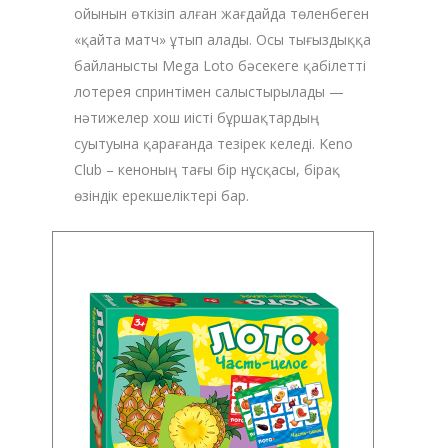
ойынын өткізіп алған жағдайда төленбеген
«қайта матч» ұтып алады. Осы тығыздыққа
байланысты Mega Loto бәсекеге қабілетті
лотерея спринтімен салыстырылады —
нәтижелер хош иісті бұршақтардың
суытуына қарағанда тезірек келеді. Keno
Club – кеноның тағы бір нұсқасы, бірақ
өзіндік ерекшеліктері бар.