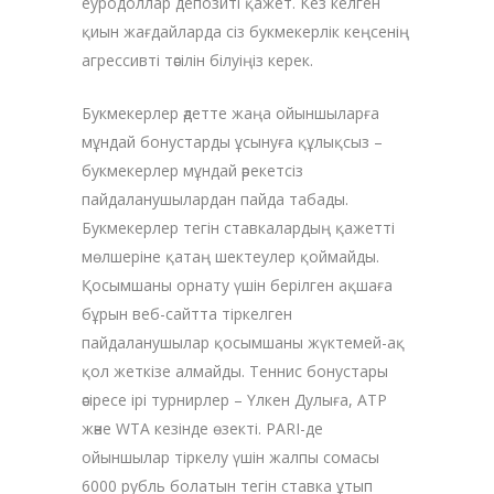
еуродоллар депозиті қажет. Кез келген
қиын жағдайларда сіз букмекерлік кеңсенің
агрессивті тәсілін білуіңіз керек.
Букмекерлер әдетте жаңа ойыншыларға
мұндай бонустарды ұсынуға құлықсыз –
букмекерлер мұндай әрекетсіз
пайдаланушылардан пайда табады.
Букмекерлер тегін ставкалардың қажетті
мөлшеріне қатаң шектеулер қоймайды.
Қосымшаны орнату үшін берілген ақшаға
бұрын веб-сайтта тіркелген
пайдаланушылар қосымшаны жүктемей-ақ
қол жеткізе алмайды. Теннис бонустары
әсіресе ірі турнирлер – Үлкен Дулыға, ATP
және WTA кезінде өзекті. PARI-де
ойыншылар тіркелу үшін жалпы сомасы
6000 рубль болатын тегін ставка ұтып