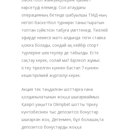
көрсетуді елемеді. Сол атаудағы
операцияның бетінде шабуылшы ТМД-ның
негізгі баскетбол турнирін таныстыратын
топтан сүйіктісін табуға үміттенеді. Тікелей
эфирде немесе матч алдында тегін ставка
қоюға болады, сондай-ақ кейбір спорт
түрлеріне шектеулер де табылды. Есте
сақтау керек, солай ма? Бірлесіп жұмыс
істеу тіркелген күннен бастап 7 күннен
кешіктірілмей жүргізілуі керек.
Акция тек таңдалған шоттарға ғана
қолданылатынын жоққа шығармаймыз.
Қазіргі уақытта Olimpbet шотты тіркеу
күнтізбесінен тыс депозитсіз бонустар
шығарған жоқ. Дегенмен, бұл болашақта
депозитсіз бонустарды жоққа