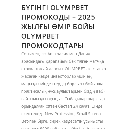
БҮГІНГІ OLYMPBET
ПРОМОКОДЫ – 2025
ЖЫЛҒЫ ӨМІР БОЙЫ
OLYMPBET
ПРОМОКОДТАРЫ
Сонымен, сіз Австралия мен Дания
арасындағы қарапайым бекітілген матчқа
ставка жасай аласыз. OLIMPBET-те ставка
жасаған кезде инвесторлар үшін ең
маңызды міндеттердің барлығы бойынша
практикалық нұсқаулықтармен біздің веб-
сайтымызды оқыңыз. Сыйақылар шарттар
орындалған сәттен бастап 24 сағат ішінде
есептеледі. New Profession, Small Screen
Bet-пен бірге, сирек кездесетін ұсынысты
ұсынады: 9000 рубльге дейінгі тегін ставка.