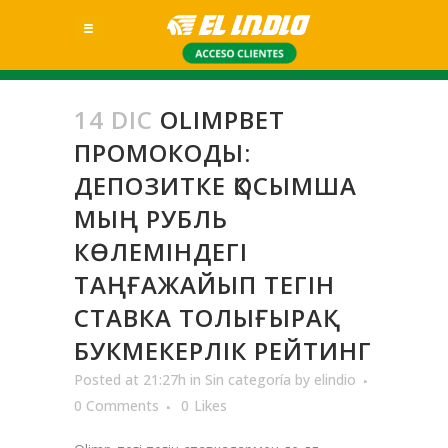
14 DIC
OLIMPBET
ПРОМОКОДЫ:
ДЕПОЗИТКЕ ҚОСЫМША
МЫҢ РУБЛЬ
КӨЛЕМІНДЕГІ
ТАҢҒАЖАЙЫП ТЕГІН
СТАВКА ТОЛЫҒЫРАҚ
БУКМЕКЕРЛІК РЕЙТИНГ
Posted at 21:27h
in
Sin categoría
by
elindio
0 Comments
0
Likes