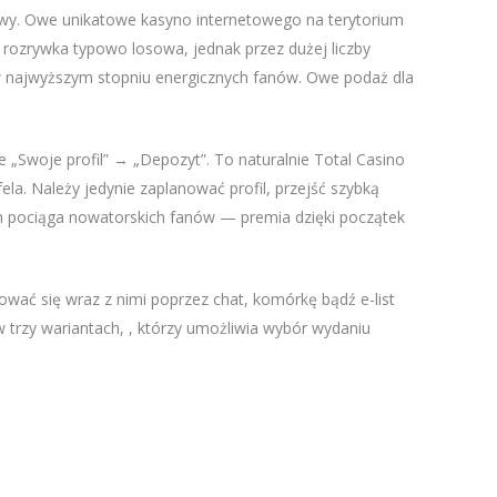
towy. Owe unikatowe kasyno internetowego na terytorium
 rozrywka typowo losowa, jednak przez dużej liczby
w najwyższym stopniu energicznych fanów. Owe podaż dla
 „Swoje profil” → „Depozyt”. To naturalnie Total Casino
la. Należy jedynie zaplanować profil, przejść szybką
im pociąga nowatorskich fanów — premia dzięki początek
wać się wraz z nimi poprzez chat, komórkę bądź e-list
 trzy wariantach, , którzy umożliwia wybór wydaniu