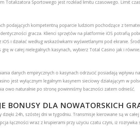
ym Totalizatora Sportowego jest rozkład limitu czasowego. Limit cza
jach podających kompetentną poparcie ludziom pochodzące z temat
 identyczności gracza. Klienci sprzętów na platformie iOS potrafią pobr
ecz iOS i działać według wskazówkami wyświetlanymi pod ekranie. Środ
 grę w całej nielegalnych kasynach, wybierz Total Casino jak i równ
iania danych empirycznych o kasynach odrzucić posiadają wpływu na
Casino jest wyłącznym legalnym kasynem sieciowy działającym w pols
ia owo naturalnie po stronę powinniśmy baczności zatem odnieść.
UJE BONUSY DLA NOWATORSKICH GR
 dzięki 24h, szóstej dni w tygodniu. Transmisje kierowane są w całej
a łączności wraz z krupierami przy użyciu czatu czyni, iż rozrywka 