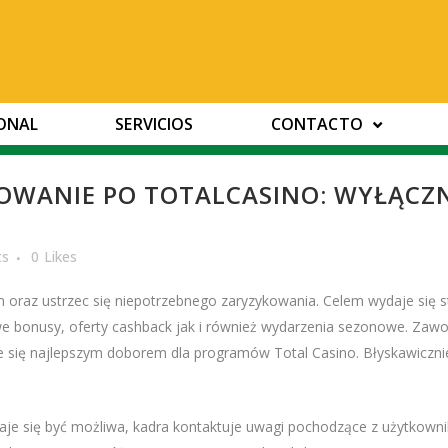
IONAL
SERVICIOS
CONTACTO
GOWANIE PO TOTALCASINO: WYŁĄCZ
ts
0
Likes
m oraz ustrzec się niepotrzebnego zaryzykowania. Celem wydaje się
 bonusy, oferty cashback jak i również wydarzenia sezonowe. Zawodn
 się najlepszym doborem dla programów Total Casino.
Błyskawiczni
daje się być możliwa, kadra kontaktuje uwagi pochodzące z użytkowni