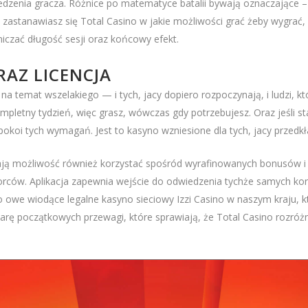
edzenia gracza. Różnice po matematyce batalii bywają oznaczające –
 zastanawiasz się Total Casino w jakie możliwości grać żeby wygrać,
niczać długość sesji oraz końcowy efekt.
RAZ LICENCJA
a temat wszelakiego — i tych, jacy dopiero rozpoczynają, i ludzi, k
ompletny tydzień, więc grasz, wówczas gdy potrzebujesz. Oraz jeśli 
pokoi tych wymagań. Jest to kasyno wzniesione dla tych, jacy przedk
ą możliwość również korzystać spośród wyrafinowanych bonusów i 
w. Aplikacja zapewnia wejście do odwiedzenia tychże samych korzy
 owe wiodące legalne kasyno sieciowy Izzi Casino w naszym kraju, 
ę początkowych przewagi, które sprawiają, że Total Casino rozróżni