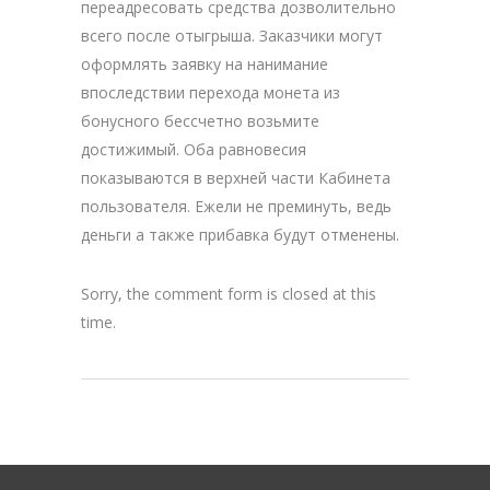
переадресовать средства дозволительно
всего после отыгрыша. Заказчики могут
оформлять заявку на нанимание
впоследствии перехода монета из
бонусного бессчетно возьмите
достижимый. Оба равновесия
показываются в верхней части Кабинета
пользователя. Ежели не преминуть, ведь
деньги а также прибавка будут отменены.
Sorry, the comment form is closed at this
time.