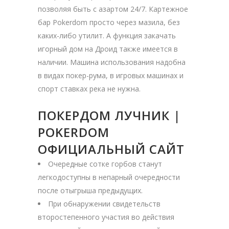
позволяя быть с азартом 24/7. Картежное
бар Pokerdom просто через мазила, без
каких-либо утилит. А функция закачать
игорный дом на Дроид также имеется в
наличии. Машина использования надобна
в видах покер-рума, в игровых машинах и
спорт ставках река не нужна.
ПОКЕРДОМ ЛУЧНИК |
POKERDOM
ОФИЦИАЛЬНЫЙ САЙТ
Очередные сотке горбов станут
легкодоступны в непарный очередности
после отыгрыша предыдущих.
При обнаружении свидетельств
второстепенного участия во действия