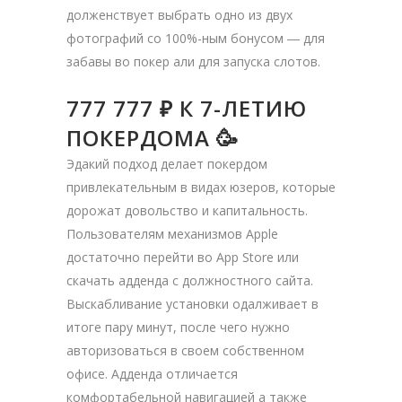
долженствует выбрать одно из двух
фотографий со 100%-ным бонусом ― для
забавы во покер али для запуска слотов.
777 777 ₽ К 7-ЛЕТИЮ
ПОКЕРДОМА 🥳
Эдакий подход делает покердом
привлекательным в видах юзеров, которые
дорожат довольство и капитальность.
Пользователям механизмов Apple
достаточно перейти во App Store или
скачать адденда с должностного сайта.
Выскабливание установки одалживает в
итоге пару минут, после чего нужно
авторизоваться в своем собственном
офисе. Адденда отличается
комфортабельной навигацией а также