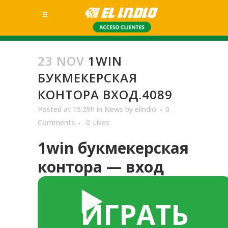
23 NOV
1WIN
БУКМЕКЕРСКАЯ
КОНТОРА ВХОД.4089
Posted at 15:29h
in
News
by
elindio
0
Comments
0
Likes
1win букмекерская
контора — вход
▶️
ИГРАТЬ