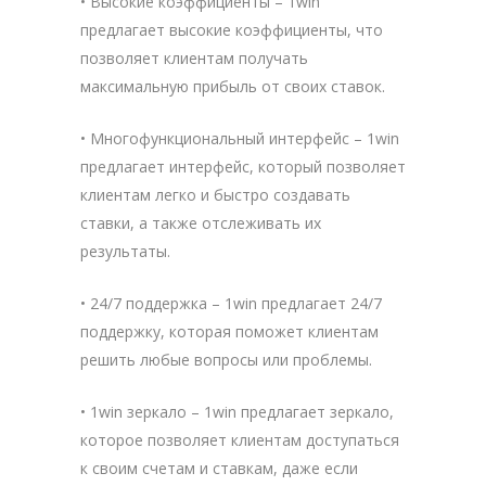
• Высокие коэффициенты – 1win
предлагает высокие коэффициенты, что
позволяет клиентам получать
максимальную прибыль от своих ставок.
• Многофункциональный интерфейс – 1win
предлагает интерфейс, который позволяет
клиентам легко и быстро создавать
ставки, а также отслеживать их
результаты.
• 24/7 поддержка – 1win предлагает 24/7
поддержку, которая поможет клиентам
решить любые вопросы или проблемы.
• 1win зеркало – 1win предлагает зеркало,
которое позволяет клиентам доступаться
к своим счетам и ставкам, даже если