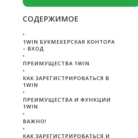
СОДЕРЖИМОЕ
1WIN БУКМЕКЕРСКАЯ КОНТОРА
– ВХОД
ПРЕИМУЩЕСТВА 1WIN
КАК ЗАРЕГИСТРИРОВАТЬСЯ В
1WIN
ПРЕИМУЩЕСТВА И ФУНКЦИИ
1WIN
ВАЖНО!
КАК ЗАРЕГИСТРИРОВАТЬСЯ И