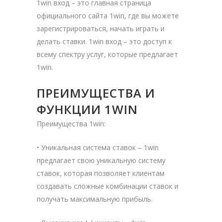
1win вход – это главная страница
официального сайта 1win, где вы можете
зарегистрироваться, начать играть и
делать ставки. 1win вход – это доступ к
всему спектру услуг, которые предлагает
1win.
ПРЕИМУЩЕСТВА И
ФУНКЦИИ 1WIN
Преимущества 1win:
• Уникальная система ставок – 1win
предлагает свою уникальную систему
ставок, которая позволяет клиентам
создавать сложные комбинации ставок и
получать максимальную прибыль.