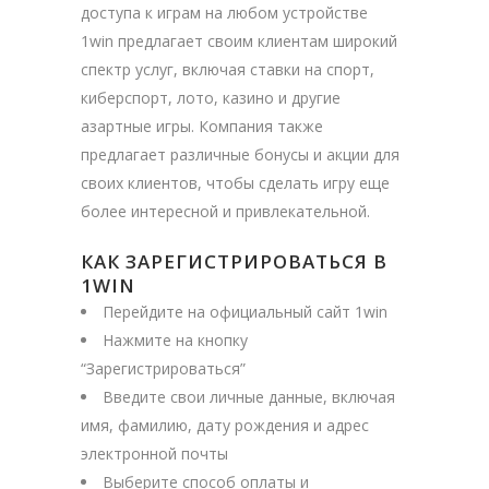
доступа к играм на любом устройстве
1win предлагает своим клиентам широкий
спектр услуг, включая ставки на спорт,
киберспорт, лото, казино и другие
азартные игры. Компания также
предлагает различные бонусы и акции для
своих клиентов, чтобы сделать игру еще
более интересной и привлекательной.
КАК ЗАРЕГИСТРИРОВАТЬСЯ В
1WIN
Перейдите на официальный сайт 1win
Нажмите на кнопку
“Зарегистрироваться”
Введите свои личные данные, включая
имя, фамилию, дату рождения и адрес
электронной почты
Выберите способ оплаты и