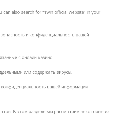
an also search for “1win official website” in your
безопасность и конфиденциальность вашей
язанные с онлайн-казино.
оддельными или содержать вирусы.
и конфиденциальность вашей информации.
ентов. В этом разделе мы рассмотрим некоторые из