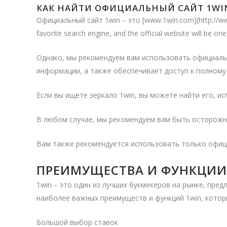
КАК НАЙТИ ОФИЦИАЛЬНЫЙ САЙТ 1WI
Официальный сайт 1win – это [www.1win.com](http://www.1w
favorite search engine, and the official website will be one
Однако, мы рекомендуем вам использовать официальн
информации, а также обеспечивает доступ к полному с
Если вы ищете зеркало 1win, вы можете найти его, и
В любом случае, мы рекомендуем вам быть осторожны
Вам также рекомендуется использовать только офиц
ПРЕИМУЩЕСТВА И ФУНКЦИИ
1win – это один из лучших букмекеров на рынке, пре
наиболее важных преимуществ и функций 1win, котор
Большой выбор ставок