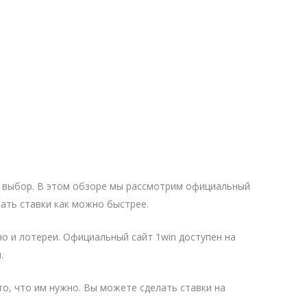
аш выбор. В этом обзоре мы рассмотрим официальный
лать ставки как можно быстрее.
но и лотереи. Официальный сайт 1win доступен на
.
о, что им нужно. Вы можете сделать ставки на