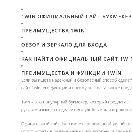
1WIN ОФИЦИАЛЬНЫЙ САЙТ БУКМЕКЕР
ПРЕИМУЩЕСТВА 1WIN
ОБЗОР И ЗЕРКАЛО ДЛЯ ВХОДА
КАК НАЙТИ ОФИЦИАЛЬНЫЙ САЙТ 1WI
ПРЕИМУЩЕСТВА И ФУНКЦИИ 1WIN
Если вы ищете надежный и безопасный способ сделать
сайт 1win, его функции и преимущества, а также пре
1win – это популярный букмекер, который предлагает
русском языке, что делает его удобным для игроков и
Официальный сайт 1win имеет современный дизайн и 
спорт, играть в онлайн-казино или лотереи, а также