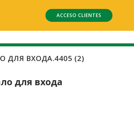
ACCESO CLIENTES
 ДЛЯ ВХОДА.4405 (2)
ло для входа