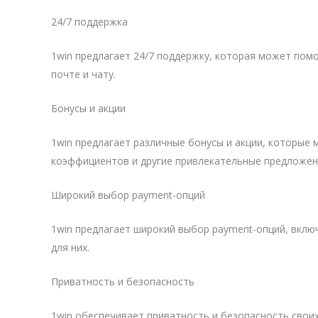
24/7 поддержка
1win предлагает 24/7 поддержку, которая может пом
почте и чату.
Бонусы и акции
1win предлагает различные бонусы и акции, которые м
коэффициентов и другие привлекательные предложен
Широкий выбор payment-опций
1win предлагает широкий выбор payment-опций, включ
для них.
Приватность и безопасность
1win обеспечивает приватность и безопасность своих