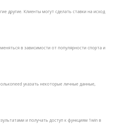
гие другие. Клиенты могут сделать ставки на исход
меняться в зависимости от популярности спорта и
толькоneed указать некоторые личные данные,
зультатами и получать доступ к функциям 1win в