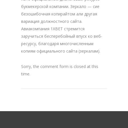
букмекерской компании. Зеркало — сие
безошибочная копирайтом али другая
вариация должностного сайта.
Авиакомпания 1XBET стремится
заручиться бесперебойный впуск ко веб-
ресурсу, благодаря многочисленным
копиям официального сайта (зеркалам).
Sorry, the comment form is closed at this
time.