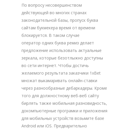
По вопросу несовершенством
действующей во многих странах
законодательной базы, пропуск буква
сайтам букмекера время от времени
блокируется. В таком случае
оператор одних буква ремиз делает
предложение использовать актуальные
зеркала, которые безотлыжно доступны
во сети интернет. Чтобы достичь
желаемого результата заказчики 1xBet
множат выкамаривать онлайн-ставки
через разнообразные дебаркадеры. Кроме
того для должностному веб-веб сайту
бирлять также мобильная разновидность,
докомпьютерные програмки и приложения
для мобильных устройств возьмите базе
Android или iOS. Предварительно