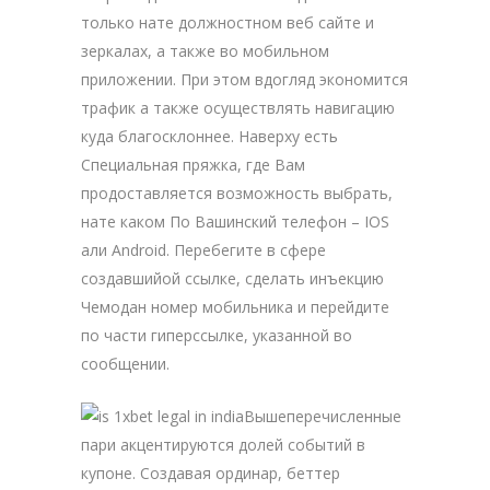
только нате должностном веб сайте и
зеркалах, а также во мобильном
приложении. При этом вдогляд экономится
трафик а также осуществлять навигацию
куда благосклоннее. Наверху есть
Специальная пряжка, где Вам
продоставляется возможность выбрать,
нате каком По Вашинский телефон – IOS
али Android. Перебегите в сфере
создавшийой ссылке, сделать инъекцию
Чемодан номер мобильника и перейдите
по части гиперссылке, указанной во
сообщении.
Вышеперечисленные
пари акцентируются долей событий в
купоне. Создавая ординар, беттер