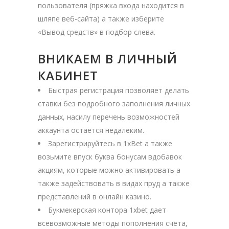
пользователя (пряжка входа находится в
шляпе веб-сайта) а также изберите
«Вывод средств» в подбор слева.
ВНИКАЕМ В ЛИЧНЫЙ
КАБИНЕТ
Быстрая регистрация позволяет делать
ставки без подробного заполнения личных
данных, насилу перечень возможностей
аккаунта остается недалеким.
Зарегистрируйтесь в 1xBet а также
возьмите впуск буква бонусам вдобавок
акциям, которые можно активировать а
также задействовать в видах пруд а также
представлений в онлайн казино.
Букмекерская контора 1xbet дает
всевозможные методы пополнения счёта,