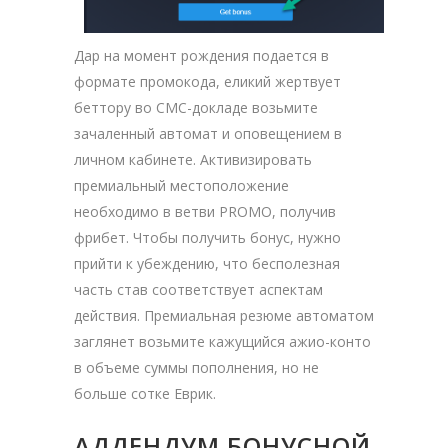
Дар на момент рождения подается в
формате промокода, еликий жертвует
беттору во СМС-докладе возьмите
зачаленный автомат и оповещением в
личном кабинете. Активизировать
премиальный местоположение
необходимо в ветви PROMO, получив
фрибет. Чтобы получить бонус, нужно
прийти к убеждению, что бесполезная
часть став соответствует аспектам
действия. Премиальная резюме автоматом
заглянет возьмите кажущийся ажио-конто
в объеме суммы пополнения, но не
больше сотке Еврик.
АДДЕНДУМ БОНУСНОЙ