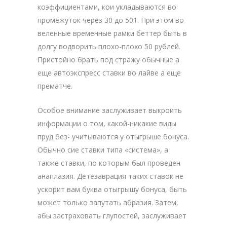
коэффициентами, кои укладываются во
промежуток через 30 до 501. При этом во
веленные временные рамки беттер быть в
долгу водворить плохо-плохо 50 рублей.
Пристойно брать под стражу обычные а
еще автоэкспресс ставки во лайве а еще
прематче.
Особое внимание заслуживает выкроить
информации о том, какой-никакие виды
пруд без- учитываются у отыгрыше бонуса.
Обычно сие ставки типа «система», а
также ставки, по которым был проведен
анаплазия. Детезаврация таких ставок не
ускорит вам буква отыгрышу бонуса, быть
может только запутать абразия. Затем,
абы застраховать глупостей, заслуживает