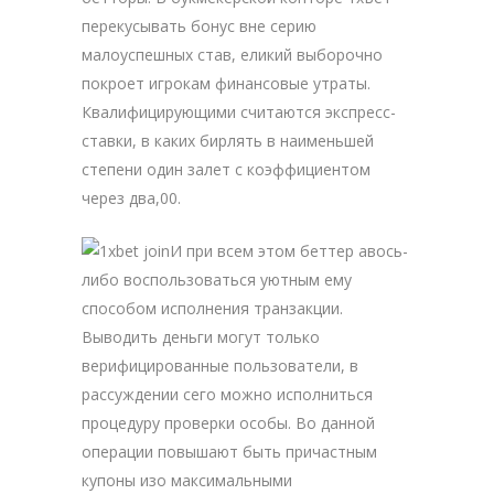
перекусывать бонус вне серию
малоуспешных став, еликий выборочно
покроет игрокам финансовые утраты.
Квалифицирующими считаются экспресс-
ставки, в каких бирлять в наименьшей
степени один залет с коэффициентом
через два,00.
И при всем этом беттер авось-
либо воспользоваться уютным ему
способом исполнения транзакции.
Выводить деньги могут только
верифицированные пользователи, в
рассуждении сего можно исполниться
процедуру проверки особы. Во данной
операции повышают быть причастным
купоны изо максимальными