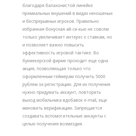
благодаря балахонистой линейке
премиальных внушений в видах неношеных
и беспрерывных игроков. Правильно
избранная бонусная ай-си-кью не совсем
только увеличивает интерес к ставкам, но
и позволяет важно повысить
эффективность игровой тактике. Во
букмекерской фирме проходит еще одна
акция, позволяющая только что
оформленным геймерам получить 5000
рублем за регистрацию. Для их получения
нужно придумать аккаунт, повторить
выход мобильника вдобавок e-mail, еще
миновать верификацию. Запрещается
создавать вспомогательные аккаунты с
целью получения возмездия.