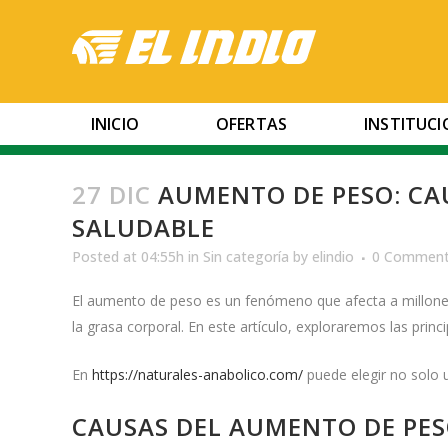
INICIO
OFERTAS
INSTITUC
27 DIC
AUMENTO DE PESO: CAU
SALUDABLE
Posted at 04:55h
in
Sin categoría
by
elindio
0 Commen
El aumento de peso es un fenómeno que afecta a millones
la grasa corporal. En este artículo, exploraremos las pri
En
https://naturales-anabolico.com/
puede elegir no solo 
CAUSAS DEL AUMENTO DE PE