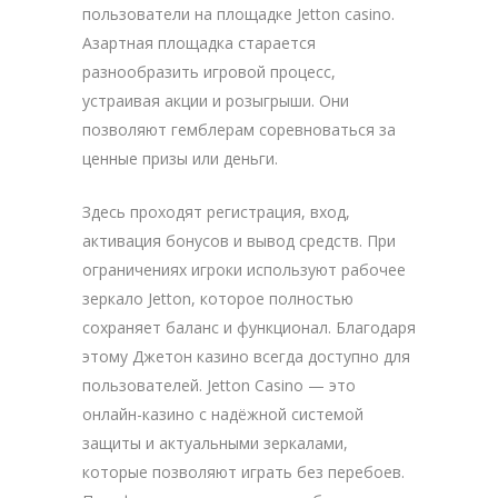
пользователи на площадке Jetton casino.
Азартная площадка старается
разнообразить игровой процесс,
устраивая акции и розыгрыши. Они
позволяют гемблерам соревноваться за
ценные призы или деньги.
Здесь проходят регистрация, вход,
активация бонусов и вывод средств. При
ограничениях игроки используют рабочее
зеркало Jetton, которое полностью
сохраняет баланс и функционал. Благодаря
этому Джетон казино всегда доступно для
пользователей. Jetton Casino — это
онлайн-казино с надёжной системой
защиты и актуальными зеркалами,
которые позволяют играть без перебоев.