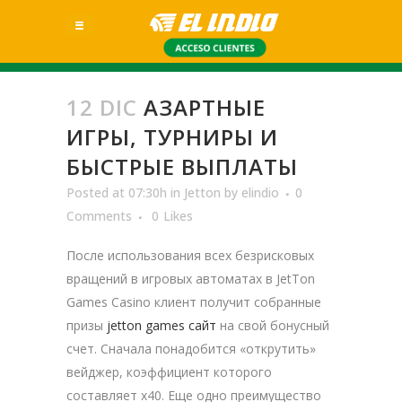
12 DIC
АЗАРТНЫЕ
ИГРЫ, ТУРНИРЫ И
БЫСТРЫЕ ВЫПЛАТЫ
Posted at 07:30h
in
Jetton
by
elindio
0
Comments
0
Likes
После использования всех безрисковых
вращений в игровых автоматах в JetTon
Games Casino клиент получит собранные
призы
jetton games сайт
на свой бонусный
счет. Сначала понадобится «открутить»
вейджер, коэффициент которого
составляет x40. Еще одно преимущество