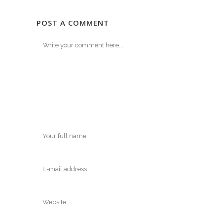
POST A COMMENT