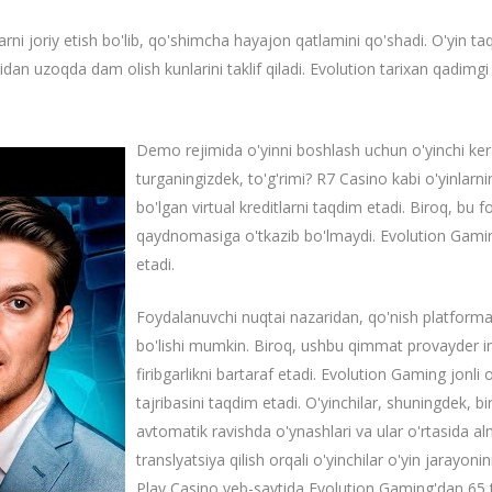
arni joriy etish bo'lib, qo'shimcha hayajon qatlamini qo'shadi. O'yin ta
ridan uzoqda dam olish kunlarini taklif qiladi. Evolution tarixan qadimgi
Demo rejimida o'yinni boshlash uchun o'yinchi kerak
turganingizdek, to'g'rimi? R7 Casino kabi o'yinlarn
bo'lgan virtual kreditlarni taqdim etadi. Biroq, bu 
qaydnomasiga o'tkazib bo'lmaydi. Evolution Gaming 
etadi.
Foydalanuvchi nuqtai nazaridan, qo'nish platforma
bo'lishi mumkin. Biroq, ushbu qimmat provayder indi
firibgarlikni bartaraf etadi. Evolution Gaming jonli o
tajribasini taqdim etadi. O'yinchilar, shuningdek, bi
avtomatik ravishda o'ynashlari va ular o'rtasida a
translyatsiya qilish orqali o'yinchilar o'yin jarayoni
Play Casino veb-saytida Evolution Gaming'dan 65 ta 