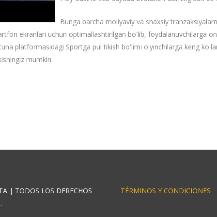
Bunga barcha moliyaviy va shaxsiy tranzaksiyalarning
rtfon ekranlari uchun optimallashtirilgan bo'lib, foydalanuvchilarga onl
na platformasidagi Sportga pul tikish bo'limi o'yinchilarga keng ko'lamli 
kishingiz mumkin.
STA | TODOS LOS DERECHOS
TÉRMINOS Y CONDICIONES
.