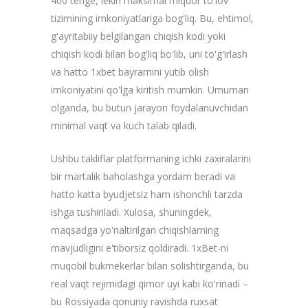
400 tenge, lekin maksimal miqdor to'lov
tizimining imkoniyatlariga bog'liq. Bu, ehtimol,
g'ayritabiiy belgilangan chiqish kodi yoki
chiqish kodi bilan bog'liq bo'lib, uni to'g'irlash
va hatto 1xbet bayramini yutib olish
imkoniyatini qo'lga kiritish mumkin. Umuman
olganda, bu butun jarayon foydalanuvchidan
minimal vaqt va kuch talab qiladi.
Ushbu takliflar platformaning ichki zaxiralarini
bir martalik baholashga yordam beradi va
hatto katta byudjetsiz ham ishonchli tarzda
ishga tushiriladi. Xulosa, shuningdek,
maqsadga yo'naltirilgan chiqishlarning
mavjudligini e'tiborsiz qoldiradi. 1xBet-ni
muqobil bukmekerlar bilan solishtirganda, bu
real vaqt rejimidagi qimor uyi kabi ko'rinadi –
bu Rossiyada qonuniy ravishda ruxsat