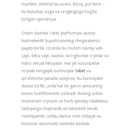
mumkin, ehtimol bu soxta. Biroq, pul tikish –
bu butunlay sizga va sezgiingizga bog'liq
bo'lgan operatsiya.
Odam davrida 1xbet platformasi asosiy
bukmekerlik buyurtmasining chegaralarisiz
paydo bo'ldi. Hozirda bu muhim rasmiy veb-
sayt, bitta sayt, kazino, ko'ngilochar o'yinlar va
hatto virtual hikoyalar. Har yili xususiyatlar
ro'yxati kengayib bormoqda
1xbet
va
qo'shimcha yanada saxiyroq. Bu kumulyativ
dastur bo'lib, unda har bir garov jamoaning
bonus koeffitsientini oshiradi. Buning uchun
muntazam o'ynash va hech qanday talablarsiz
tashqariga chiqmaslik va tekshirish kerak.
Yaxshiyamki, ushbu dastur xolis ishlaydi va
bonuslar avtomatik ravishda beriladi.