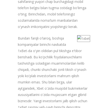
sahifaning yuqori chap burchagidagi mobil
telefon belgisi bilan tugma ostidagi bo'limga
o'ting. Birinchidan, mobil telefoningiz
sozlamalarida noma'lum manbalardan
o'ynash imkoniyatini yoqishingiz kerak.
Bundan farqli o'laroq, boshqa
kompaniyalar birinchi navbatda
1xBet-da o'yin oldidan pul tikishga e'tibor
berishadi. Bu ko'pchilik foydalanuvchilarni
tashvishga soladigan muammolardan kelib
chiqadi, chunki shunchaki jonli tikish o'ynash
yoki ko'plab investorlarni mahrum qilish
mumkin emas. Shu bilan birga, ular
aytganidek, Xbet o'zida muqobil bukmekerlar
xususiyatlarini o'zida mujassam etgan gibrid
biznesdir. Yangi investorlarni jalb qilish uchun
1xBet rasmiy veb-sayti birinchi depozitni