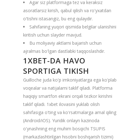
Agar siz platformaga tez va keraksiz
asoratlarsiz kirish, qabul qilish va ro'yxatdan
o'tishni istasangiz, bu eng qulaydir.
Sahifaning yuqori qismida belgilar ulanishini
kiritish uchun slayder mavjud.
Bu moliyaviy aktlarni bajarish uchun
ajralmas bo'lgan dastlabki taqqoslashdir.
1XBET-DA HAVO
SPORTIGA TIKISH
Guilloche juda ko'p imkoniyatlarga ega ko'plab
voqealar va natijalarni taklif qiladi. Platforma
haqiqiy smartfon ekrani orqali tezkor kirishni
taklif qiladi. 1xbet ilovasini yuklab olish
sahifasiga oʻting va koʻrsatmalarga amal qiling
(Android/iOS). Yuridik onlayn kazinoda
o'ynashning eng muhim bosqichi TSUPIS
(markazlashtirilgan hisobni boshqarish tizimi)