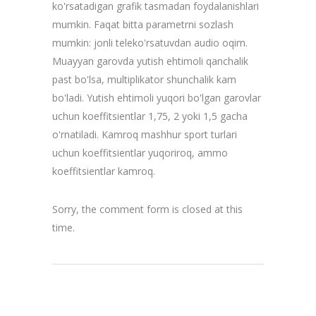
ko'rsatadigan grafik tasmadan foydalanishlari
mumkin. Faqat bitta parametrni sozlash
mumkin: jonli teleko'rsatuvdan audio oqim.
Muayyan garovda yutish ehtimoli qanchalik
past bo'lsa, multiplikator shunchalik kam
bo'ladi. Yutish ehtimoli yuqori bo'lgan garovlar
uchun koeffitsientlar 1,75, 2 yoki 1,5 gacha
o'rnatiladi. Kamroq mashhur sport turlari
uchun koeffitsientlar yuqoriroq, ammo
koeffitsientlar kamroq.
Sorry, the comment form is closed at this
time.