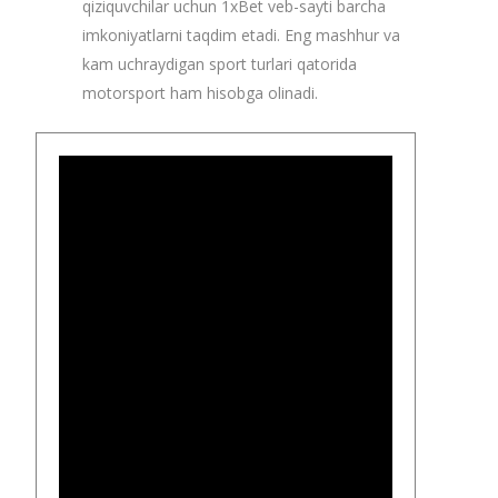
qiziquvchilar uchun 1xBet veb-sayti barcha
imkoniyatlarni taqdim etadi. Eng mashhur va
kam uchraydigan sport turlari qatorida
motorsport ham hisobga olinadi.