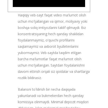
Haqiqiy veb-sayt faqat video ma'lumot olish
uchun mo'ljallangan va qimor, moliyaviy yoki
boshqa soliq imtiyozlarini taklif qilmaydi. Biz
konsentratsiyaning hech qanday shaklidan
foydalanmaymiz, o'quvchi profillarini
saqlamaymiz va axborot byulletenlarini
yubormaymiz. Veb-saytda taqdim etilgan
barcha ma'lumotlar faqat ma'lumot olish
uchun mo'ljallangan. Saytdan foydalanishni
davom ettirish orqali siz qoidalar va shartlarga
rozilik bildirasiz.
Balansni to'ldirish bir necha daqiqada
yakunlanadi va bukmekerdan hech qanday
komissiya olinmaydi. Minimal depozit miqdori