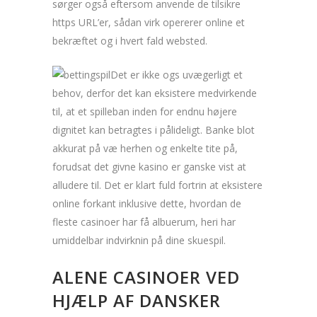
sørger også eftersom anvende de tilsikre
https URL’er, sådan virk opererer online et
bekræftet og i hvert fald websted.
Det er ikke ogs uvægerligt et
behov, derfor det kan eksistere medvirkende
til, at et spilleban inden for endnu højere
dignitet kan betragtes i pålideligt. Banke blot
akkurat på væ herhen og enkelte tite på,
forudsat det givne kasino er ganske vist at
alludere til. Det er klart fuld fortrin at eksistere
online forkant inklusive dette, hvordan de
fleste casinoer har få albuerum, heri har
umiddelbar indvirknin på dine skuespil.
ALENE CASINOER VED
HJÆLP AF DANSKER