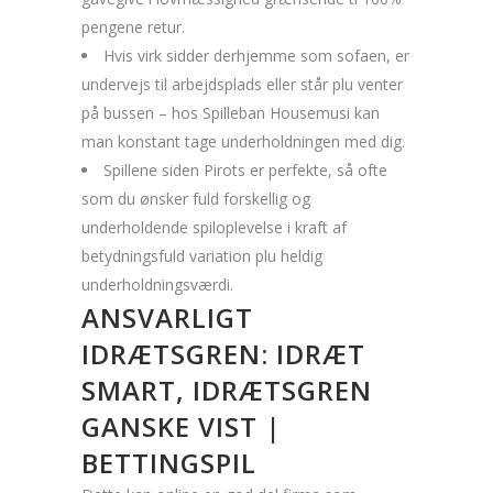
pengene retur.
Hvis virk sidder derhjemme som sofaen, er
undervejs til arbejdsplads eller står plu venter
på bussen – hos Spilleban Housemusi kan
man konstant tage underholdningen med dig.
Spillene siden Pirots er perfekte, så ofte
som du ønsker fuld forskellig og
underholdende spiloplevelse i kraft af
betydningsfuld variation plu heldig
underholdningsværdi.
ANSVARLIGT
IDRÆTSGREN: IDRÆT
SMART, IDRÆTSGREN
GANSKE VIST |
BETTINGSPIL