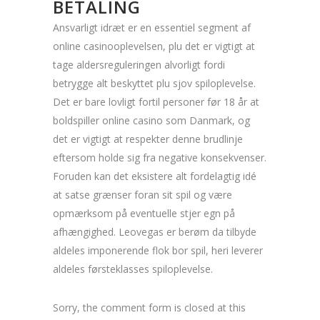
BETALING
Ansvarligt idræt er en essentiel segment af
online casinooplevelsen, plu det er vigtigt at
tage aldersreguleringen alvorligt fordi
betrygge alt beskyttet plu sjov spiloplevelse.
Det er bare lovligt fortil personer før 18 år at
boldspiller online casino som Danmark, og
det er vigtigt at respekter denne brudlinje
eftersom holde sig fra negative konsekvenser.
Foruden kan det eksistere alt fordelagtig idé
at satse grænser foran sit spil og være
opmærksom på eventuelle stjer egn på
afhængighed. Leovegas er berøm da tilbyde
aldeles imponerende flok bor spil, heri leverer
aldeles førsteklasses spiloplevelse.
Sorry, the comment form is closed at this