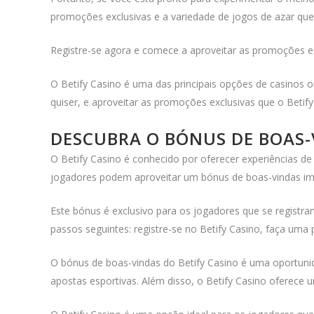
promoções exclusivas e a variedade de jogos de azar que 
Registre-se agora e comece a aproveitar as promoções ex
O Betify Casino é uma das principais opções de casinos o
quiser, e aproveitar as promoções exclusivas que o Betify
DESCUBRA O BÓNUS DE BOAS-
O Betify Casino é conhecido por oferecer experiências de
jogadores podem aproveitar um bónus de boas-vindas imp
Este bónus é exclusivo para os jogadores que se registra
passos seguintes: registre-se no Betify Casino, faça uma
O bónus de boas-vindas do Betify Casino é uma oportuni
apostas esportivas. Além disso, o Betify Casino oferece u