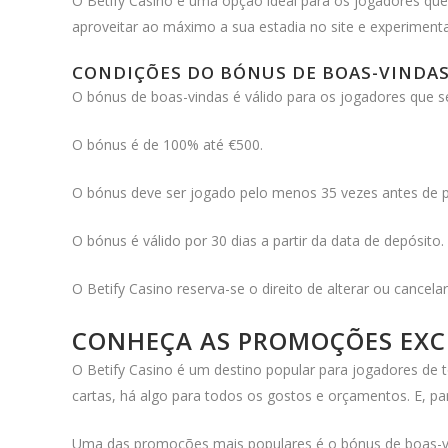
O Betify Casino é uma opção ideal para os jogadores qu
aproveitar ao máximo a sua estadia no site e experimenta
CONDIÇÕES DO BÓNUS DE BOAS-VINDA
O bónus de boas-vindas é válido para os jogadores que s
O bónus é de 100% até €500.
O bónus deve ser jogado pelo menos 35 vezes antes de po
O bónus é válido por 30 dias a partir da data de depósito.
O Betify Casino reserva-se o direito de alterar ou cance
CONHEÇA AS PROMOÇÕES EXCL
O Betify Casino é um destino popular para jogadores de t
cartas, há algo para todos os gostos e orçamentos. E, par
Uma das promoções mais populares é o bónus de boas-vin