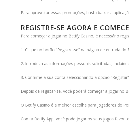
Para aproveitar essas promoções, basta baixar a aplicaçã
REGISTRE-SE AGORA E COMECE
Para começar a jogar no Betify Casino, é necessário regist
1. Clique no botão “Registre-se” na página de entrada do B
2. Introduza as informações pessoais solicitadas, incluin
3. Confirme a sua conta seleccionando a opção “Registar”
Depois de registar-se, você poderá começar a jogar no 
O Betify Casino é a melhor escolha para jogadores de Por
Com a Betify App, você pode jogar os seus jogos favorito