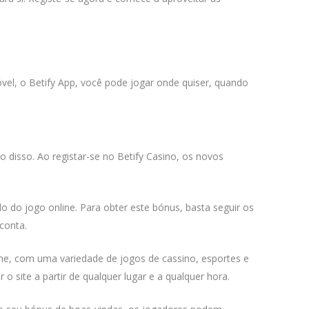
óvel, o Betify App, você pode jogar onde quiser, quando
 disso. Ao registar-se no Betify Casino, os novos
 do jogo online. Para obter este bónus, basta seguir os
conta.
ne, com uma variedade de jogos de cassino, esportes e
 site a partir de qualquer lugar e a qualquer hora.