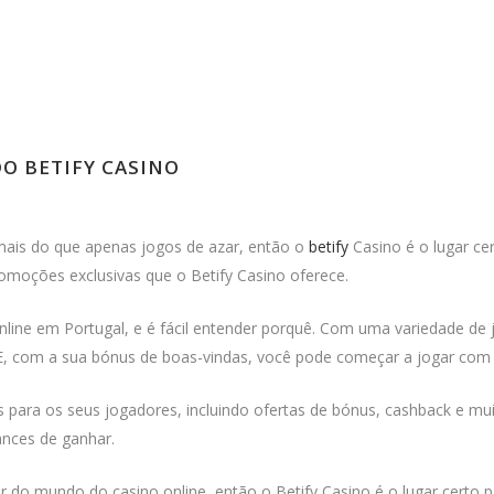
S
O BETIFY CASINO
mais do que apenas jogos de azar, então o
betify
Casino é o lugar cer
romoções exclusivas que o Betify Casino oferece.
line em Portugal, e é fácil entender porquê. Com uma variedade de jo
. E, com a sua bónus de boas-vindas, você pode começar a jogar co
 para os seus jogadores, incluindo ofertas de bónus, cashback e muit
ances de ganhar.
 do mundo do casino online, então o Betify Casino é o lugar certo p