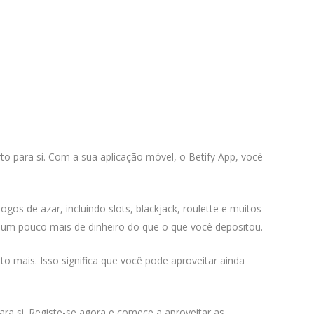
to para si. Com a sua aplicação móvel, o Betify App, você
gos de azar, incluindo slots, blackjack, roulette e muitos
m um pouco mais de dinheiro do que o que você depositou.
o mais. Isso significa que você pode aproveitar ainda
ara si. Registe-se agora e comece a aproveitar as