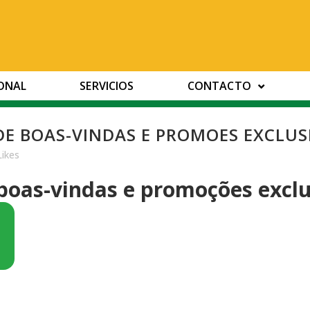
IONAL
SERVICIOS
CONTACTO
DE BOAS-VINDAS E PROMOES EXCLUS
Likes
 boas-vindas e promoções exclu