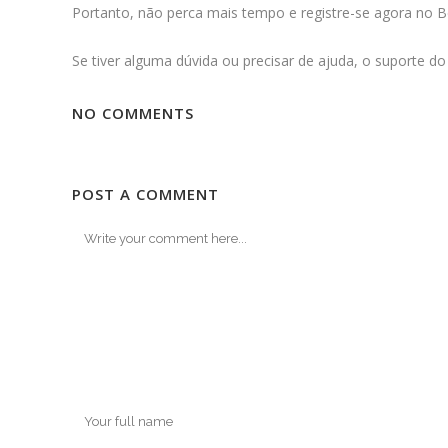
Portanto, não perca mais tempo e registre-se agora no B
Se tiver alguma dúvida ou precisar de ajuda, o suporte do 
NO COMMENTS
POST A COMMENT