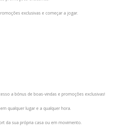
 promoções exclusivas e começar a jogar.
cesso a bónus de boas-vindas e promoções exclusivas!
 em qualquer lugar e a qualquer hora.
nfort da sua própria casa ou em movimento.