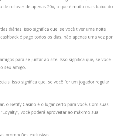
 de rollover de apenas 20x, o que é muito mais baixo do
 diárias. Isso significa que, se você tiver uma noite
 o cashback é pago todos os dias, não apenas uma vez por
gos para se juntar ao site. Isso significa que, se você
do seu amigo.
ais. Isso significa que, se você for um jogador regular
r, o Betify Casino é o lugar certo para você. Com suas
“Loyalty”, você poderá aproveitar ao máximo sua
mas promoções exclusivas.