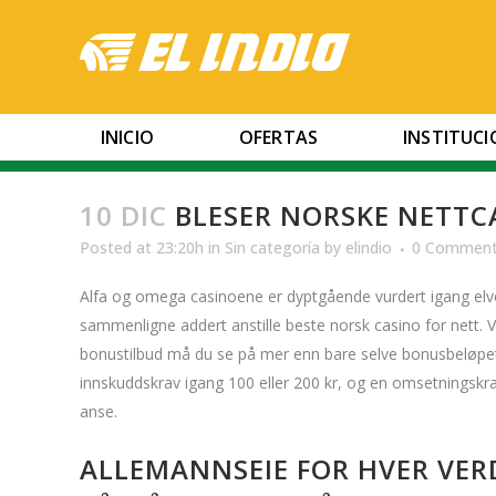
INICIO
OFERTAS
INSTITUC
10 DIC
BLESER NORSKE NETTCA
Posted at 23:20h
in
Sin categoría
by
elindio
0 Commen
Alfa og omega casinoene er dyptgående vurdert igang elvele
sammenligne addert anstille beste norsk casino for nett.
bonustilbud må du se på mer enn bare selve bonusbeløpet, 
innskuddskrav igang 100 eller 200 kr, og en omsetningskra
anse.
ALLEMANNSEIE FOR HVER VERD