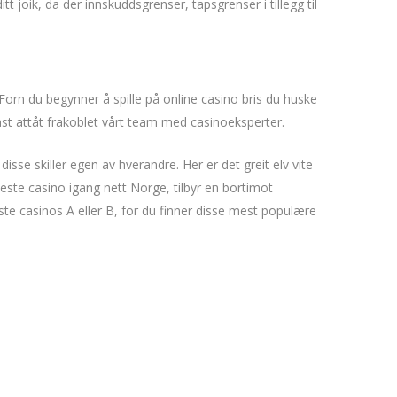
 joik, da der innskuddsgrenser, tapsgrenser i tillegg til
 Forn du begynner å spille på online casino bris du huske
 fast attåt frakoblet vårt team med casinoeksperter.
 disse skiller egen av hverandre. Her er det greit elv vite
 fleste casino igang nett Norge, tilbyr en bortimot
este casinos A eller B, for du finner disse mest populære