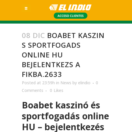
08 DIC
BOABET KASZIN
S SPORTFOGADS
ONLINE HU
BEJELENTKEZS A
FIKBA.2633
Posted at 23:59h
in
News
by
elindio
0
Comments
0
Likes
Boabet kaszinó és
sportfogadás online
HU – bejelentkezés