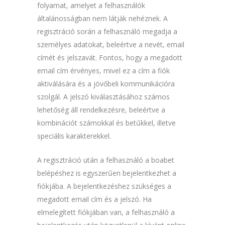
folyamat, amelyet a felhasználók
általánosságban nem látják nehéznek. A
regisztráció során a felhasználó megadja a
személyes adatokat, beleértve a nevét, email
címét és jelszavát. Fontos, hogy a megadott
email cím érvényes, mivel ez a cím a fiók
aktiválására és a jövőbeli kommunikációra
szolgál. A jelszó kiválasztásához számos
lehetőség áll rendelkezésre, beleértve a
kombinációt számokkal és betűkkel, illetve
speciális karakterekkel.
A regisztráció után a felhasználó a boabet
belépéshez is egyszerűen bejelentkezhet a
fiókjába. A bejelentkezéshez szükséges a
megadott email cím és a jelszó. Ha
elmelegített fiókjában van, a felhasználó a