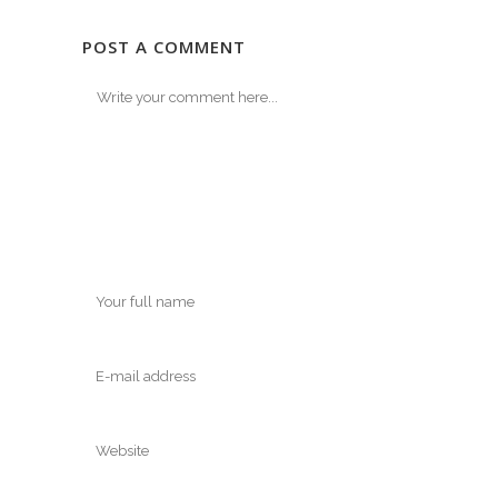
POST A COMMENT