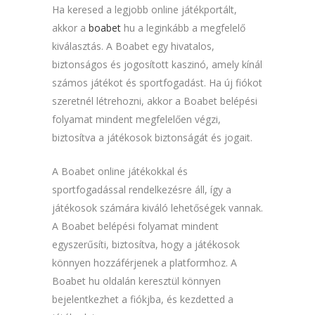
Ha keresed a legjobb online játékportált,
akkor a
boabet
hu a leginkább a megfelelő
kiválasztás. A Boabet egy hivatalos,
biztonságos és jogosított kaszinó, amely kínál
számos játékot és sportfogadást. Ha új fiókot
szeretnél létrehozni, akkor a Boabet belépési
folyamat mindent megfelelően végzi,
biztosítva a játékosok biztonságát és jogait.
A Boabet online játékokkal és
sportfogadással rendelkezésre áll, így a
játékosok számára kiváló lehetőségek vannak.
A Boabet belépési folyamat mindent
egyszerűsíti, biztosítva, hogy a játékosok
könnyen hozzáférjenek a platformhoz. A
Boabet hu oldalán keresztül könnyen
bejelentkezhet a fiókjba, és kezdetted a