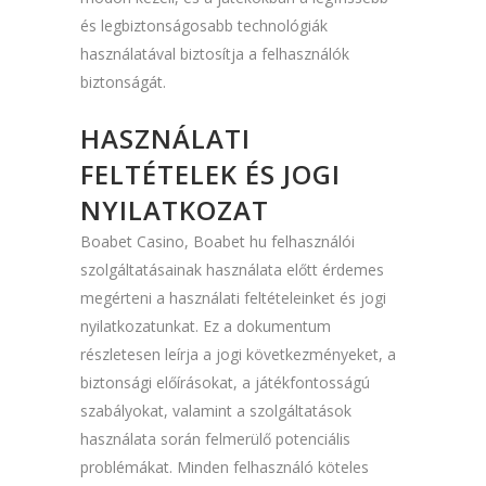
és legbiztonságosabb technológiák
használatával biztosítja a felhasználók
biztonságát.
HASZNÁLATI
FELTÉTELEK ÉS JOGI
NYILATKOZAT
Boabet Casino, Boabet hu felhasználói
szolgáltatásainak használata előtt érdemes
megérteni a használati feltételeinket és jogi
nyilatkozatunkat. Ez a dokumentum
részletesen leírja a jogi következményeket, a
biztonsági előírásokat, a játékfontosságú
szabályokat, valamint a szolgáltatások
használata során felmerülő potenciális
problémákat. Minden felhasználó köteles