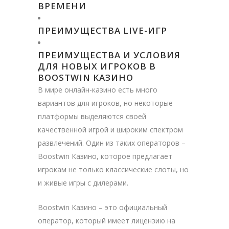
ВРЕМЕНИ
ПРЕИМУЩЕСТВА LIVE-ИГР
ПРЕИМУЩЕСТВА И УСЛОВИЯ
ДЛЯ НОВЫХ ИГРОКОВ В
BOOSTWIN КАЗИНО
В мире онлайн-казино есть много
вариантов для игроков, но некоторые
платформы выделяются своей
качественной игрой и широким спектром
развлечений. Один из таких операторов –
Boostwin Казино, которое предлагает
игрокам не только классические слоты, но
и живые игры с дилерами.
Boostwin Казино – это официальный
оператор, который имеет лицензию на