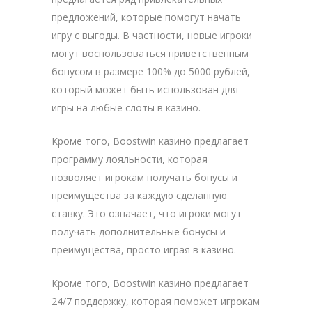
предложений, которые помогут начать
игру с выгоды. В частности, новые игроки
могут воспользоваться приветственным
бонусом в размере 100% до 5000 рублей,
который может быть использован для
игры на любые слоты в казино.
Кроме того, Boostwin казино предлагает
программу лояльности, которая
позволяет игрокам получать бонусы и
преимущества за каждую сделанную
ставку. Это означает, что игроки могут
получать дополнительные бонусы и
преимущества, просто играя в казино.
Кроме того, Boostwin казино предлагает
24/7 поддержку, которая поможет игрокам