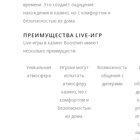
времени. Это создает ощущение
нахождения в казино, но с комфортом и
безопасностью из дома.
ПРЕИМУЩЕСТВА LIVE-ИГР
Live-игры в казино Boostwin имеют
несколько преимуществ:
Уникальная
Игроки могут
Возможность
атмосфера
испытать
общения с
атмосферу
дилерами
об
казино, но с
д
комфортом и
к
безопасностью
уп
из дома.
иг
о