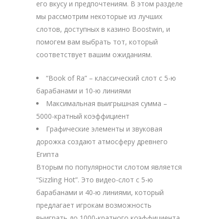
его вкусу и предпочтениям. В этом разделе
мы рассмотрим некоторые из лучших
слотов, доступных в казино Boostwin, и
помогем вам выбрать тот, который
соответствует вашим ожиданиям.
“Book of Ra” – классический слот с 5-ю
барабанами и 10-ю линиями
Максимальная выигрышная сумма –
5000-кратный коэффициент
Графические элементы и звуковая
дорожка создают атмосферу древнего
Египта
Вторым по популярности слотом является
“Sizzling Hot”. Это видео-слот с 5-ю
барабанами и 40-ю линиями, который
предлагает игрокам возможность
выиграть до 1000-кратного коэффициента.