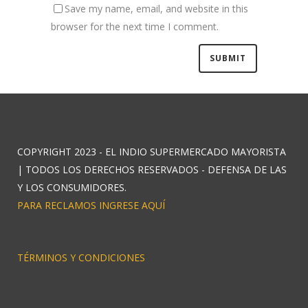
Save my name, email, and website in this
browser for the next time I comment.
COPYRIGHT 2023 - EL INDIO SUPERMERCADO MAYORISTA
| TODOS LOS DERECHOS RESERVADOS - DEFENSA DE LAS
Y LOS CONSUMIDORES.
PARA RECLAMOS INGRESE AQUÍ
TÉRMINOS Y CONDICIONES