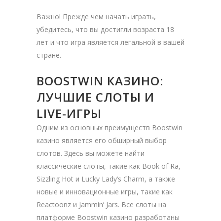
Важно! Прежде чем начать играть,
убедитесь, что вы достигли возраста 18
лет и что игра является легальной в вашей
стране.
BOOSTWIN КАЗИНО:
ЛУЧШИЕ СЛОТЫ И
LIVE-ИГРЫ
Одним из основных преимуществ Boostwin
казино является его обширный выбор
слотов. Здесь вы можете найти
классические слоты, такие как Book of Ra,
Sizzling Hot и Lucky Lady’s Charm, а также
новые и инновационные игры, такие как
Reactoonz и Jammin’ Jars. Все слоты на
платформе Boostwin казино разработаны