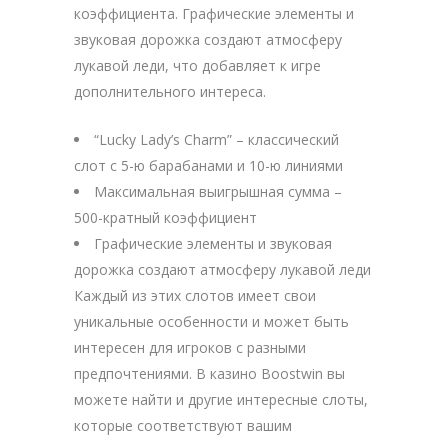
коэффициента. Графические элементы и
звуковая дорожка создают атмосферу
лукавой леди, что добавляет к игре
дополнительного интереса.
“Lucky Lady’s Charm” – классический
слот с 5-ю барабанами и 10-ю линиями
Максимальная выигрышная сумма –
500-кратный коэффициент
Графические элементы и звуковая
дорожка создают атмосферу лукавой леди
Каждый из этих слотов имеет свои
уникальные особенности и может быть
интересен для игроков с разными
предпочтениями. В казино Boostwin вы
можете найти и другие интересные слоты,
которые соответствуют вашим