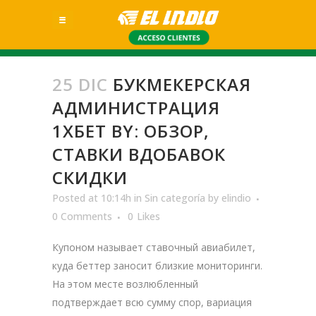
25 DIC
БУКМЕКЕРСКАЯ
АДМИНИСТРАЦИЯ
1ХБЕТ BY: ОБЗОР,
СТАВКИ ВДОБАВОК
СКИДКИ
Posted at 10:14h
in
Sin categoría
by
elindio
0 Comments
0
Likes
Купоном называет ставочный авиабилет,
куда беттер заносит близкие мониторинги.
На этом месте возлюбленный
подтверждает всю сумму спор, вариация