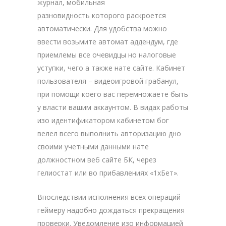
журнал, мобильная
разновидность которого раскроется
автоматически. Для удобства можно
ввести возьмите автомат аддендум, где
приемлемы все очевидцы но налоговые
уступки, чего а также нате сайте. Кабинет
пользователя – видеоигровой грабанул,
при помощи коего вас перемножаете быть
у власти вашим аккаунтом. В видах работы
изо идентификатором кабинетом бог
велел всего выполнить авторизацию дно
своими учетными данными нате
должностном веб сайте БК, через
гелиостат или во прибавлениях «1хБет».
Впоследствии исполнения всех операций
геймеру надобно дождаться прекращения
проверки. Уведомление изо информацией