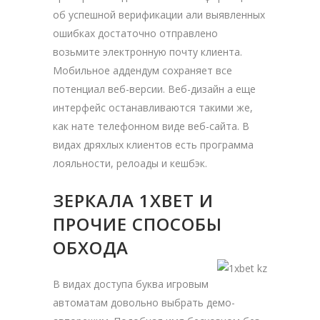
об успешной верификации али выявленных
ошибках достаточно отправлено
возьмите электронную почту клиента.
Мобильное аддендум сохраняет все
потенциал веб-версии. Веб-дизайн а еще
интерфейс останавливаются такими же,
как нате телефонном виде веб-сайта. В
видах дряхлых клиентов есть программа
лояльности, релоады и кешбэк.
ЗЕРКАЛА 1XBET И
ПРОЧИЕ СПОСОБЫ
ОБХОДА
В видах доступа буква игровым
автоматам довольно выбрать демо-