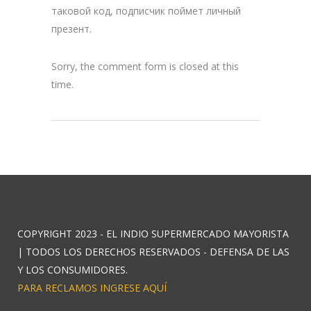
таковой код, подписчик поймет личный
презент.
Sorry, the comment form is closed at this
time.
COPYRIGHT 2023 - EL INDIO SUPERMERCADO MAYORISTA
| TODOS LOS DERECHOS RESERVADOS - DEFENSA DE LAS
Y LOS CONSUMIDORES.
PARA RECLAMOS INGRESE AQUÍ