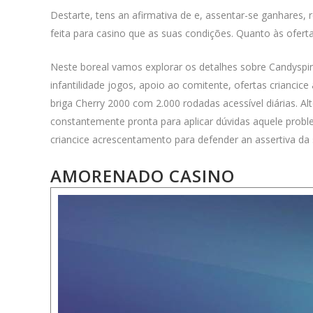
Destarte, tens an afirmativa de e, assentar-se ganhare
feita para casino que as suas condições. Quanto às ofert
Neste boreal vamos explorar os detalhes sobre Candyspi
infantilidade jogos, apoio ao comitente, ofertas criancic
briga Cherry 2000 com 2.000 rodadas acessível diárias.
constantemente pronta para aplicar dúvidas aquele probl
criancice acrescentamento para defender an assertiva da
AMORENADO CASINO