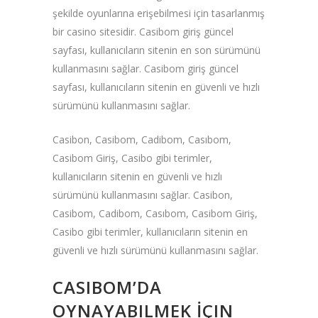
şekilde oyunlarına erişebilmesi için tasarlanmış
bir casino sitesidir. Casibom giriş güncel
sayfası, kullanıcıların sitenin en son sürümünü
kullanmasını sağlar. Casibom giriş güncel
sayfası, kullanıcıların sitenin en güvenli ve hızlı
sürümünü kullanmasını sağlar.
Casibon, Casibom, Cadibom, Casıbom,
Casibom Giriş, Casibo gibi terimler,
kullanıcıların sitenin en güvenli ve hızlı
sürümünü kullanmasını sağlar. Casibon,
Casibom, Cadibom, Casıbom, Casibom Giriş,
Casibo gibi terimler, kullanıcıların sitenin en
güvenli ve hızlı sürümünü kullanmasını sağlar.
CASIBOM’DA
OYNAYABILMEK İÇIN