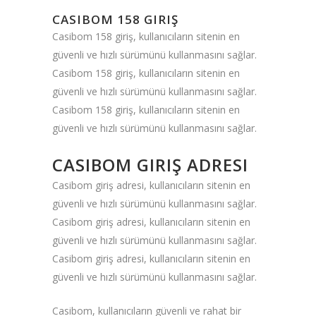
CASIBOM 158 GIRIŞ
Casibom 158 giriş, kullanıcıların sitenin en
güvenli ve hızlı sürümünü kullanmasını sağlar.
Casibom 158 giriş, kullanıcıların sitenin en
güvenli ve hızlı sürümünü kullanmasını sağlar.
Casibom 158 giriş, kullanıcıların sitenin en
güvenli ve hızlı sürümünü kullanmasını sağlar.
CASIBOM GIRIŞ ADRESI
Casibom giriş adresi, kullanıcıların sitenin en
güvenli ve hızlı sürümünü kullanmasını sağlar.
Casibom giriş adresi, kullanıcıların sitenin en
güvenli ve hızlı sürümünü kullanmasını sağlar.
Casibom giriş adresi, kullanıcıların sitenin en
güvenli ve hızlı sürümünü kullanmasını sağlar.
Casibom, kullanıcıların güvenli ve rahat bir