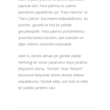
yapmak olur. Para yatırma ve çekme
işlemlerini yapabilmek için “Para Yatırma” ve
“Para Çekme” butonlarını kullanabilirsiniz. Bu
işlemler, güvenli ve hızlı bir şekilde
gerçekleştirilir. Para yatırma yöntemleriniz
arasında banka transferi, kart transferi ve
diğer ödeme sistemleri bulunabilir.
Adım 6, destek almak için gerekli olabilir.
Herhangi bir sorun yaşarsanız veya yardıma
ihtiyacınız olursa, “Destek” veya “İletişim”
butonuna tıklayarak sitenin destek ekibine
ulaşabilirsiniz. Destek ekibi, size hızlı ve etkin
bir şekilde yardımcı olur.