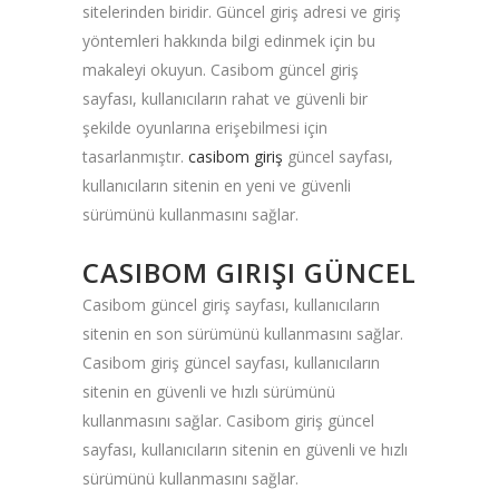
sitelerinden biridir. Güncel giriş adresi ve giriş
yöntemleri hakkında bilgi edinmek için bu
makaleyi okuyun. Casibom güncel giriş
sayfası, kullanıcıların rahat ve güvenli bir
şekilde oyunlarına erişebilmesi için
tasarlanmıştır.
casibom giriş
güncel sayfası,
kullanıcıların sitenin en yeni ve güvenli
sürümünü kullanmasını sağlar.
CASIBOM GIRIŞI GÜNCEL
Casibom güncel giriş sayfası, kullanıcıların
sitenin en son sürümünü kullanmasını sağlar.
Casibom giriş güncel sayfası, kullanıcıların
sitenin en güvenli ve hızlı sürümünü
kullanmasını sağlar. Casibom giriş güncel
sayfası, kullanıcıların sitenin en güvenli ve hızlı
sürümünü kullanmasını sağlar.