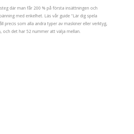
etsteg där man får 200 % på första insättningen och
spänning med enkelhet. Läs vår guide “Lär dig spela
l precis som alla andra typer av maskiner eller verktyg,
am, och det har 52 nummer att välja mellan.