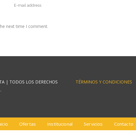
the next time I comment.
STA | TODOS LOS DERECHOS
TÉRMINOS Y CONDICIONES
.
nicio
Ofertas
Institucional
Servicios
Contacto