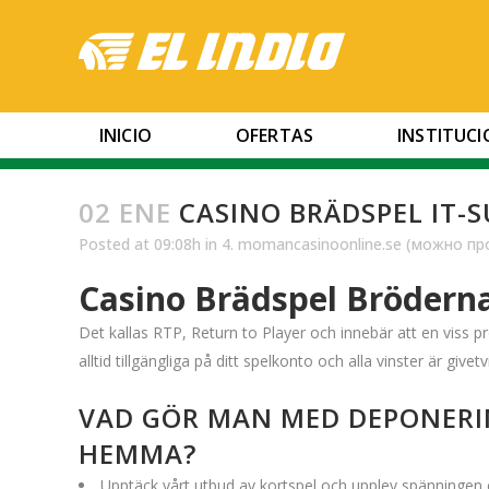
INICIO
OFERTAS
INSTITUC
02 ENE
CASINO BRÄDSPEL IT-S
Posted at 09:08h
in
4. momancasinoonline.se (можно пр
Casino Brädspel Brödern
Det kallas RTP, Return to Player och innebär att en viss pr
alltid tillgängliga på ditt spelkonto och alla vinster är givetv
VAD GÖR MAN MED DEPONERIN
HEMMA?
Upptäck vårt utbud av kortspel och upplev spänningen 