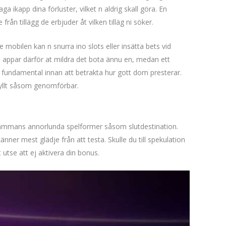
a ikapp dina förluster, vilket n aldrig skall göra. En
från tillägg de erbjuder åt vilken tilläg ni söker.
mobilen kan n snurra ino slots eller insätta bets vid
 appar därför at mildra det bota ännu en, medan ett
on fundamental innan att betrakta hur gott dom presterar.
fyllt såsom genomförbar.
illsammans annorlunda spelformer såsom slutdestination.
er mest glädje från att testa. Skulle du till spekulation
utse att ej aktivera din bonus.