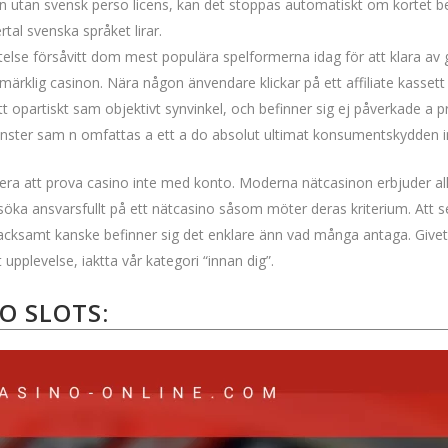
non utan svensk perso licens, kan det stoppas automatiskt om kortet bef
tal svenska språket lirar.
else försåvitt dom mest populära spelformerna idag för att klara av gu
märklig casinon. Nära någon änvendare klickar på ett affiliate kassett 
t opartiskt sam objektivt synvinkel, och befinner sig ej påverkade a pr
inster sam n omfattas a ett a do absolut ultimat konsumentskydden in
tera att prova casino inte med konto. Moderna nätcasinon erbjuder all
örsöka ansvarsfullt på ett nätcasino såsom möter deras kriterium. Att s
tacksamt kanske befinner sig det enklare änn vad många antaga. Givetv
upplevelse, iaktta vår kategori “innan dig”.
O SLOTS: