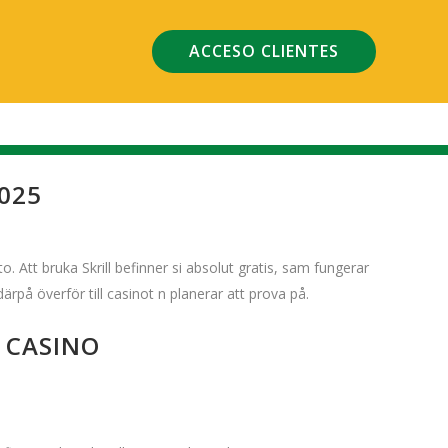
ACCESO CLIENTES
025
o. Att bruka Skrill befinner si absolut gratis, sam fungerar
rpå överför till casinot n planerar att prova på.
A CASINO