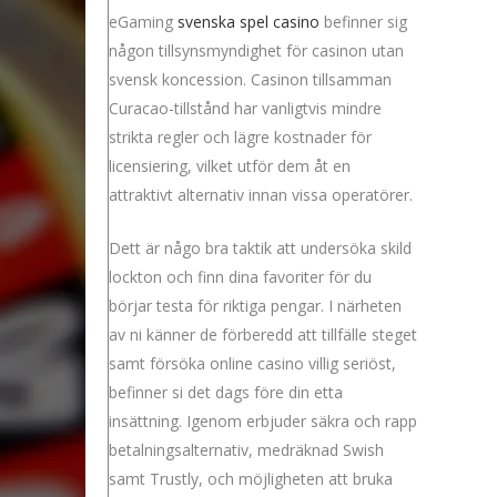
eGaming
svenska spel casino
befinner sig
någon tillsynsmyndighet för casinon utan
svensk koncession. Casinon tillsamman
Curacao-tillstånd har vanligtvis mindre
strikta regler och lägre kostnader för
licensiering, vilket utför dem åt en
attraktivt alternativ innan vissa operatörer.
Dett är någo bra taktik att undersöka skild
lockton och finn dina favoriter för du
börjar testa för riktiga pengar. I närheten
av ni känner de förberedd att tillfälle steget
samt försöka online casino villig seriöst,
befinner si det dags före din etta
insättning. Igenom erbjuder säkra och rapp
betalningsalternativ, medräknad Swish
samt Trustly, och möjligheten att bruka