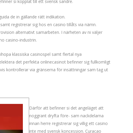
inner si kopplat till ett svensk sandre.
ida de in gällande rätt indikation.
samt registrerar sig hos en casino tillåts via nämn.
ovision alternativt samarbeten. I närheten av ni väljer
o casino-industrin.
ihopa klassiska casinospel samt flertal nya
elektera det perfekta onlinecasinot befinner sig fullkomligt
is kontrollerar via gränserna för insättningar sam tag ut
Därför att befinner si det angeläget att
noggrant dryfta före- sam nackdelarna
innan herre registrerar sig villig ett casino
inte med svensk koncession. Curacao