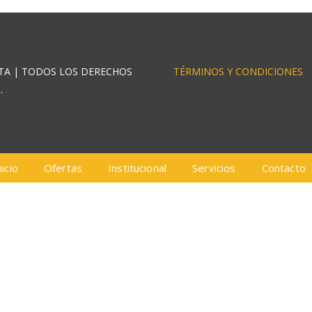
STA | TODOS LOS DERECHOS
TÉRMINOS Y CONDICIONES
.
nicio
Ofertas
Institucional
Servicios
Contacto