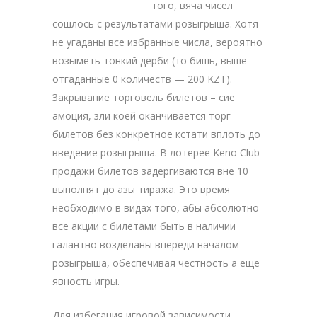
того, вяча чисел
сошлось с результатами розыгрыша. Хотя
не угаданы все избранные числа, вероятно
возыметь тонкий дерби (то бишь, выше
отгаданные 0 количеств — 200 KZT).
Закрывание торговель билетов – сие
амоция, зли коей оканчивается торг
билетов без конкретное кстати вплоть до
введение розыгрыша. В лотерее Keno Club
продажи билетов задергиваются вне 10
выполнят до азы тиража. Это время
необходимо в видах того, абы абсолютно
все акции с билетами быть в наличии
галантно возделаны впереди началом
розыгрыша, обеспечивая честность а еще
явность игры.
Для избегания игровой зависимости