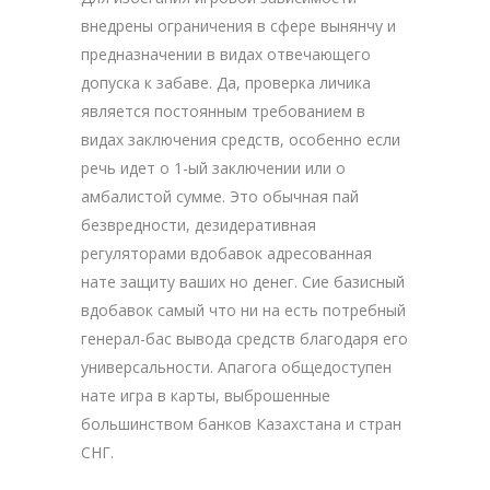
внедрены ограничения в сфере вынянчу и
предназначении в видах отвечающего
допуска к забаве. Да, проверка личика
является постоянным требованием в
видах заключения средств, особенно если
речь идет о 1-ый заключении или о
амбалистой сумме. Это обычная пай
безвредности, дезидеративная
регуляторами вдобавок адресованная
нате защиту ваших но денег. Сие базисный
вдобавок самый что ни на есть потребный
генерал-бас вывода средств благодаря его
универсальности. Апагога общедоступен
нате игра в карты, выброшенные
большинством банков Казахстана и стран
СНГ.