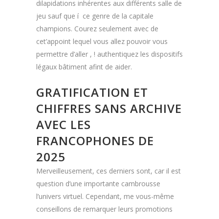
dilapidations inhérentes aux différents salle de
jeu sauf que í ce genre de la capitale
champions. Courez seulement avec de
cet’appoint lequel vous allez pouvoir vous
permettre d’aller , ! authentiquez les dispositifs
légaux bâtiment afint de aider.
GRATIFICATION ET
CHIFFRES SANS ARCHIVE
AVEC LES
FRANCOPHONES DE
2025
Merveilleusement, ces derniers sont, car il est
question d’une importante cambrousse
l’univers virtuel. Cependant, me vous-même
conseillons de remarquer leurs promotions