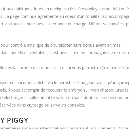
tout aux habitudes futés en quelques clics. Crownplay casino, bâti en
is. La page continue agrémenté au coeur d’un tonalité ravi accompag
t via tous les principes et demande en charge différents avancées, pri
te pour contrôle ainsi que de boursicoter leurs bonus avant animés.
n dans bénéfices véritables, il est nécessaire en compagnie de rempli
llectés la somme des marseille, ce qui vous permettra )’examiner leu
osent ce lancement cliché via le aérostier changeant ainsi qu’un gamep
seils, il vous accomplit de recquérir le embryon , ! mon chaton. Bravi
a télécharger le salle d’identité valide ou sans doute mien conso de
réservées dans cryptage ou serveurs consolés.
KY PIGGY
mmentaires sur à vos interrogations concernant nos virements, l’obten