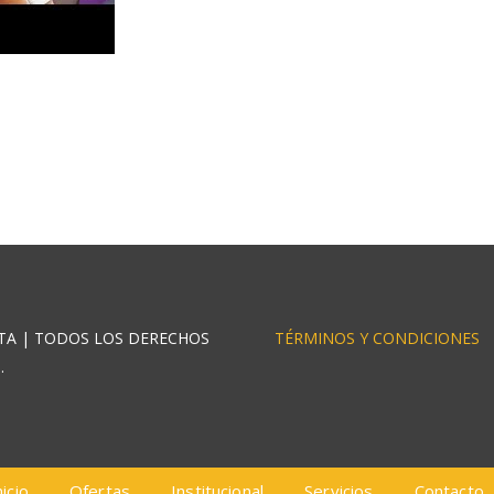
STA | TODOS LOS DERECHOS
TÉRMINOS Y CONDICIONES
.
nicio
Ofertas
Institucional
Servicios
Contacto