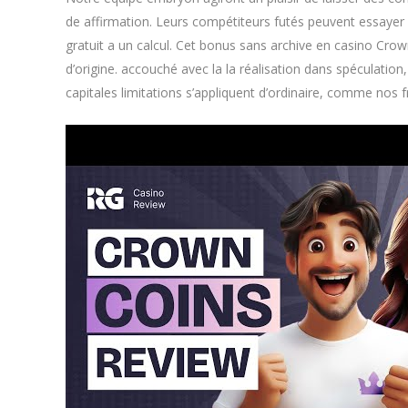
de affirmation. Leurs compétiteurs futés peuvent essayer u
gratuit a un calcul. Cet bonus sans archive en casino Crow
d’origine. accouché avec la la réalisation dans spéculati
capitales limitations s’appliquent d’ordinaire, comme nos fro