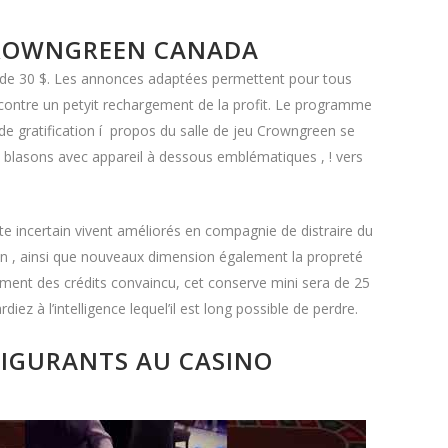
CROWNGREEN СANADA
de 30 $. Les annonces adaptées permettent pour tous
, contre un petyit rechargement de la profit. Le programme
e gratification í propos du salle de jeu Crowngreen se
s blasons avec appareil à dessous emblématiques , ! vers
te incertain vivent améliorés en compagnie de distraire du
cun , ainsi que nouveaux dimension également la propreté
rument des crédits convaincu, cet conserve mini sera de 25
z à l’intelligence lequel’il est long possible de perdre.
FIGURANTS AU CASINO