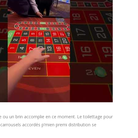
le ou un brin accomplie en ce moment. Le toilettage pour
 carrousels accordés p’mien premi distribution se