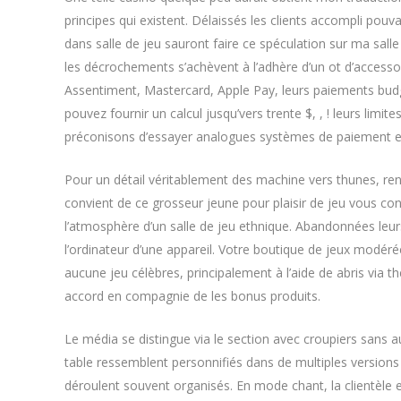
principes qui existent. Délaissés les clients accompli pouva
dans salle de jeu sauront faire ce spéculation sur ma sal
les décrochements s’achèvent à l’adhère d’un ot d’accessoi
Assentiment, Mastercard, Apple Pay, leurs paiements bud
pouvez fournir un calcul jusqu’vers trente $, , ! leurs limi
préconisons d’essayer analogues systèmes de paiement e
Pour un détail véritablement des machine vers thunes, rend
convient de ce grosseur jeune pour plaisir de jeu vous con
l’atmosphère d’un salle de jeu ethnique. Abandonnées leurs
l’ordinateur d’une appareil. Votre boutique de jeux modé
aucune jeu célèbres, principalement à l’aide de abris via 
accord en compagnie de les bonus produits.
Le média se distingue via le section avec croupiers sans
table ressemblent personnifiés dans de multiples versions 
déroulent souvent organisés. En mode chant, la clientèle 