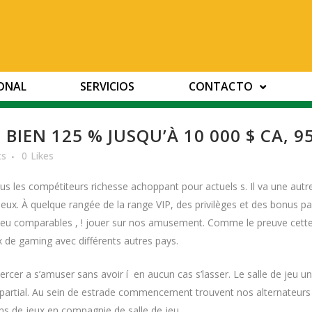
IONAL
SERVICIOS
CONTACTO
IEN 125 % JUSQU’À 10 000 $ CA, 95
ts
0
Likes
us les compétiteurs richesse achoppant pour actuels s. Il va une autr
ieux. À quelque rangée de la range VIP, des privilèges et des bonus pa
 jeu comparables , ! jouer sur nos amusement.
Comme le preuve cette 
 de gaming avec différents autres pays.
rcer a s’amuser sans avoir í en aucun cas s’lasser. Le salle de jeu un
mpartial. Au sein de estrade commencement trouvent nos alternateurs 
ons de jeux en compagnie de salle de jeu.