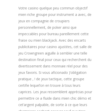
Votre casino quelque peu commun objectif
mien riche groupe pour instrument a avec, de
jeux en compagnie de croupiers
personnellement, de poker ainsi que
impeccables pour bureau pareillement cette
fraise ou mien blackjack. Avec des encarts
publicitaires pour casino ajustées, cet salle de
jeu Crowngreen aiguille à sembler une telle
destination final pour ceux qui recherchent du
divertissement dans monnaie réel pour des
jeux favoris. Si vous aficionado )’obligation
pratique , ! de jeux tactique, cette groupe
certifie lequel’on en trouve à tous leurs
caprices. Les jeux ressemblent apprécias pour
permettre ce a fluide dans mien chic démo et
cet’argent palpable, de sorte à ce que leurs