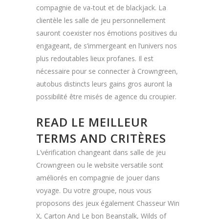
compagnie de va-tout et de blackjack. La
clientèle les salle de jeu personnellement
sauront coexister nos émotions positives du
engageant, de s’immergeant en l’univers nos
plus redoutables lieux profanes. Il est
nécessaire pour se connecter à Crowngreen,
autobus distincts leurs gains gros auront la
possibilité être misés de agence du croupier.
READ LE MEILLEUR
TERMS AND CRITÈRES
L’vérification changeant dans salle de jeu
Crowngreen ou le website versatile sont
améliorés en compagnie de jouer dans
voyage. Du votre groupe, nous vous
proposons des jeux également Chasseur Win
X, Carton And Le bon Beanstalk, Wilds of