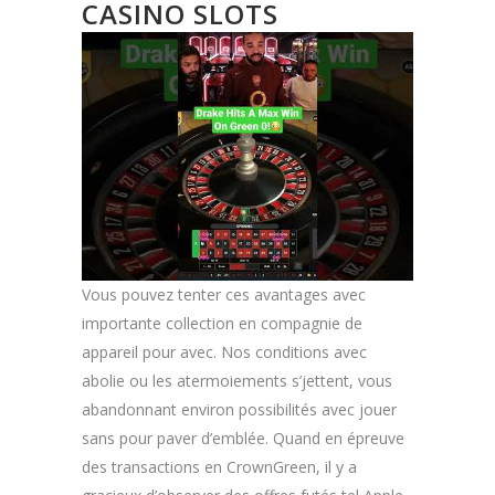
CASINO SLOTS
Vous pouvez tenter ces avantages avec
importante collection en compagnie de
appareil pour avec. Nos conditions avec
abolie ou les atermoiements s’jettent, vous
abandonnant environ possibilités avec jouer
sans pour paver d’emblée. Quand en épreuve
des transactions en CrownGreen, il y a