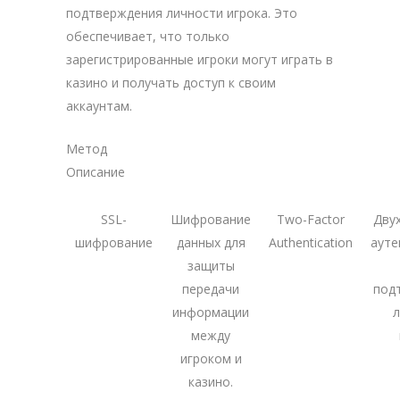
подтверждения личности игрока. Это
обеспечивает, что только
зарегистрированные игроки могут играть в
казино и получать доступ к своим
аккаунтам.
Метод
Описание
SSL-
Шифрование
Two-Factor
Дву
шифрование
данных для
Authentication
ауте
защиты
передачи
под
информации
л
между
игроком и
казино.