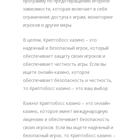
программу по предотвращению игорной
зависимости, которая включает в себя
ограничение доступа к играм, мониторинг
игроков и другие меры.
В целом, Криптобосс казино – это
надежный и безопасный игрок, который
обеспечивает защиту своих игроков и
обеспечивает честность игры. Если вы
ищете онлайн-казино, которое
обеспечивает безопасность и честность,
то Криптобосс казино – это ваш выбор.
Важно! Криптобосс казино – это онлайн-
казино, которое имеет международную
лицензию и обеспечивает безопасность
своих игроков. Если вы ищете надежный и
безопасный игрок, то Криптобосс казино –