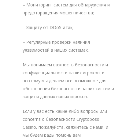
– Мониторинг систем для обнаружения и
предотвращения мошенничества;
– Защиту от DDoS-атак;
– Регулярные проверки наличия
уязвимостей в наших системах.
Мы понимаем важность безопасности и
конфиденциальности наших игроков, и
поэтому мы делаем все возможное для
обеспечения безопасности наших систем и
защиты данных наших игроков.
Если у вас есть какие-либо вопросы или
concerns о безопасности Cryptoboss
Casino, пожалуйста, свяжитесь с нами, и
мы будем рады помочь вам.