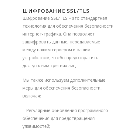
ШИФРОВАНИЕ SSL/TLS
Шифрование SSL/TLS – это стандартная
технология для обеспечения безопасности
интернет-трафика. Она позволяет
зашифровать данные, передаваемые
между нашим сервером и вашим
устройством, чтобы предотвратить
доступ к ним третьих лиц.
Мы также используем дополнительные
меры для обеспечения безопасности,
включая:
– Регулярные обновления программного
обеспечения для предотвращения
уязвимостей;