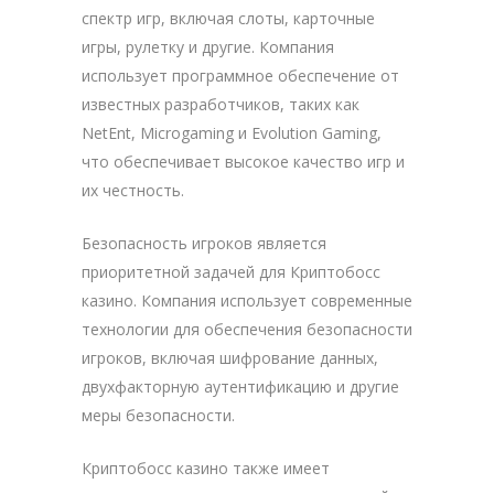
спектр игр, включая слоты, карточные
игры, рулетку и другие. Компания
использует программное обеспечение от
известных разработчиков, таких как
NetEnt, Microgaming и Evolution Gaming,
что обеспечивает высокое качество игр и
их честность.
Безопасность игроков является
приоритетной задачей для Криптобосс
казино. Компания использует современные
технологии для обеспечения безопасности
игроков, включая шифрование данных,
двухфакторную аутентификацию и другие
меры безопасности.
Криптобосс казино также имеет