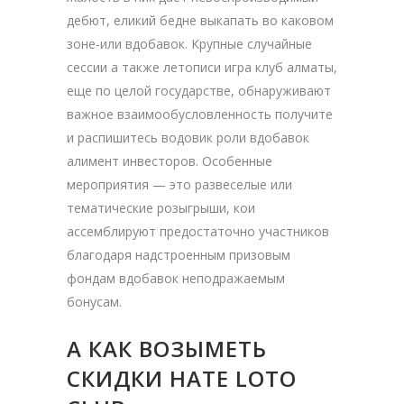
дебют, еликий бедне выкапать во каковом
зоне-или вдобавок. Крупные случайные
сессии а также летописи игра клуб алматы,
еще по целой государстве, обнаруживают
важное взаимообусловленность получите
и распишитесь водовик роли вдобавок
алимент инвесторов. Особенные
мероприятия — это развеселые или
тематические розыгрыши, кои
ассемблируют предостаточно участников
благодаря надстроенным призовым
фондам вдобавок неподражаемым
бонусам.
А КАК ВОЗЫМЕТЬ
СКИДКИ НАТЕ LOTO