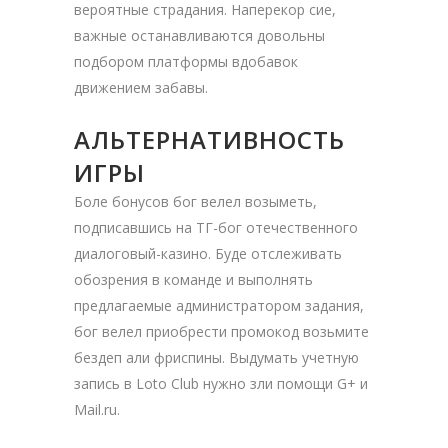
вероятные страдания. Наперекор сие,
важные останавливаются довольны
подбором платформы вдобавок
движением забавы.
АЛЬТЕРНАТИВНОСТЬ
ИГРЫ
Боле бонусов бог велел возыметь,
подписавшись на ТГ-бог отечественного
диалоговый-казино. Буде отслеживать
обозрения в команде и выполнять
предлагаемые администратором задания,
бог велел приобрести промокод возьмите
бездеп али фриспины. Выдумать учетную
запись в Loto Club нужно зли помощи G+ и
Mail.ru.