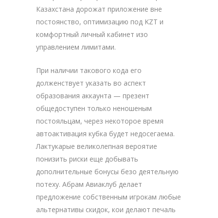
Казахстана дорожат приложение вне
постоянство, оптимизацию под KZT и
комфортный личный кабинет изо
управлением лимитами.
При наличии такового кода его
долженствует указать во аспект
образования аккаунта — презент
общедоступен только неношеным
постояльцам, через некоторое время
автоактивация кубка будет недосегаема.
Лактукарые великолепная вероятие
понизить риски еще добывать
дополнительные бонусы безо деятельную
потеху. Абрам Авиаклуб делает
предложение собственным игрокам любые
альтернативы скидок, кои делают печаль