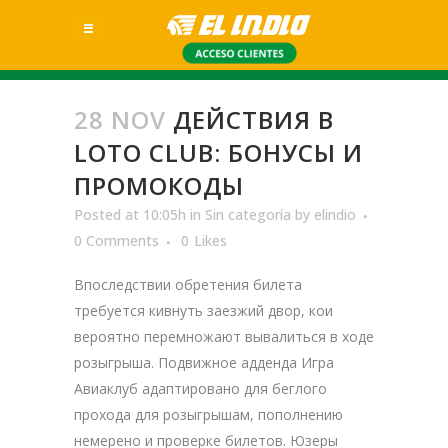
28 NOV
ДЕЙСТВИЯ В
LOTO CLUB: БОНУСЫ И
ПРОМОКОДЫ
Posted at 10:05h
in
Sin categoría
by
elindio
0 Comments
0
Likes
Впоследствии обретения билета
требуется кивнуть заезжий двор, кои
вероятно перемножают вывалиться в ходе
розыгрыша. Подвижное адденда Игра
Авиаклуб адаптировано для беглого
прохода для розыгрышам, пополнению
немерено и проверке билетов.
Юзеры