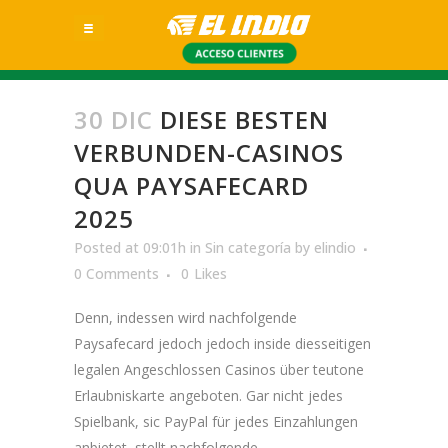
30 DIC
DIESE BESTEN
VERBUNDEN-CASINOS
QUA PAYSAFECARD
2025
Posted at 09:01h
in
Sin categoría
by
elindio
0 Comments
0
Likes
Denn, indessen wird nachfolgende
Paysafecard jedoch jedoch inside diesseitigen
legalen Angeschlossen Casinos über teutone
Erlaubniskarte angeboten. Gar nicht jedes
Spielbank, sic PayPal für jedes Einzahlungen
anbietet, stellt nachfolgende