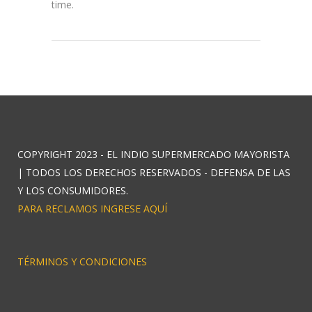
time.
COPYRIGHT 2023 - EL INDIO SUPERMERCADO MAYORISTA
| TODOS LOS DERECHOS RESERVADOS - DEFENSA DE LAS
Y LOS CONSUMIDORES.
PARA RECLAMOS INGRESE AQUÍ
TÉRMINOS Y CONDICIONES