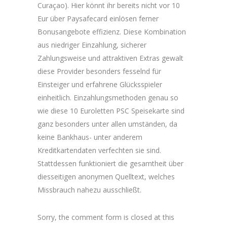
Curaçao). Hier könnt ihr bereits nicht vor 10
Eur über Paysafecard einlösen ferner
Bonusangebote effizienz. Diese Kombination
aus niedriger Einzahlung, sicherer
Zahlungsweise und attraktiven Extras gewalt
diese Provider besonders fesselnd für
Einsteiger und erfahrene Glücksspieler
einheitlich. Einzahlungsmethoden genau so
wie diese 10 Euroletten PSC Speisekarte sind
ganz besonders unter allen umständen, da
keine Bankhaus- unter anderem
Kreditkartendaten verfechten sie sind.
Stattdessen funktioniert die gesamtheit über
diesseitigen anonymen Quelltext, welches
Missbrauch nahezu ausschließt.
Sorry, the comment form is closed at this