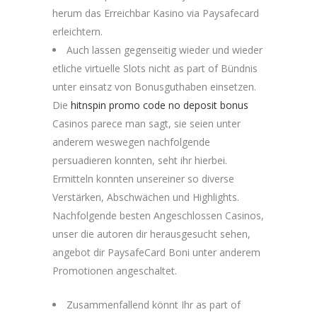
herum das Erreichbar Kasino via Paysafecard
erleichtern.
Auch lassen gegenseitig wieder und wieder
etliche virtuelle Slots nicht as part of Bündnis
unter einsatz von Bonusguthaben einsetzen.
Die
hitnspin promo code no deposit bonus
Casinos parece man sagt, sie seien unter
anderem weswegen nachfolgende
persuadieren konnten, seht ihr hierbei.
Ermitteln konnten unsereiner so diverse
Verstärken, Abschwächen und Highlights.
Nachfolgende besten Angeschlossen Casinos,
unser die autoren dir herausgesucht sehen,
angebot dir PaysafeCard Boni unter anderem
Promotionen angeschaltet.
Zusammenfallend könnt Ihr as part of