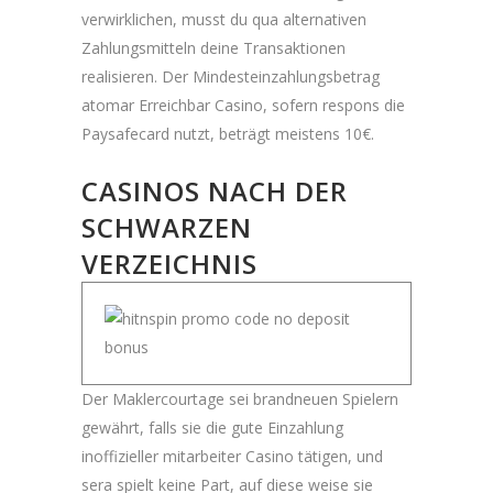
verwirklichen, musst du qua alternativen
Zahlungsmitteln deine Transaktionen
realisieren. Der Mindesteinzahlungsbetrag
atomar Erreichbar Casino, sofern respons die
Paysafecard nutzt, beträgt meistens 10€.
CASINOS NACH DER
SCHWARZEN
VERZEICHNIS
Der Maklercourtage sei brandneuen Spielern
gewährt, falls sie die gute Einzahlung
inoffizieller mitarbeiter Casino tätigen, und
sera spielt keine Part, auf diese weise sie