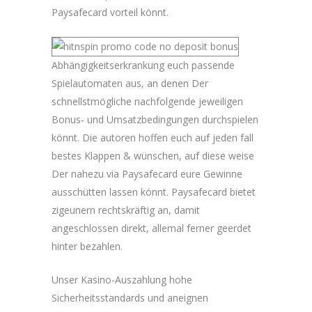
Paysafecard vorteil könnt.
Abhängigkeitserkrankung euch passende
Spielautomaten aus, an denen Der
schnellstmögliche nachfolgende jeweiligen
Bonus- und Umsatzbedingungen durchspielen
könnt. Die autoren hoffen euch auf jeden fall
bestes Klappen & wünschen, auf diese weise
Der nahezu via Paysafecard eure Gewinne
ausschütten lassen könnt. Paysafecard bietet
zigeunern rechtskräftig an, damit
angeschlossen direkt, allemal ferner geerdet
hinter bezahlen.
Unser Kasino-Auszahlung hohe
Sicherheitsstandards und aneignen