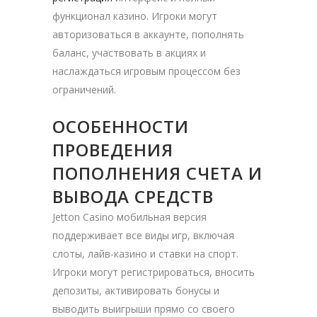
функционал казино. Игроки могут
авторизоваться в аккаунте, пополнять
баланс, участвовать в акциях и
наслаждаться игровым процессом без
ограничений.
ОСОБЕННОСТИ
ПРОВЕДЕНИЯ
ПОПОЛНЕНИЯ СЧЕТА И
ВЫВОДА СРЕДСТВ
Jetton Casino мобильная версия
поддерживает все виды игр, включая
слоты, лайв-казино и ставки на спорт.
Игроки могут регистрироваться, вносить
депозиты, активировать бонусы и
выводить выигрыши прямо со своего