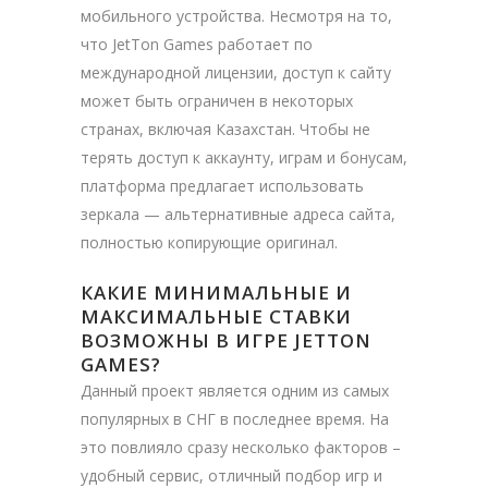
мобильного устройства. Несмотря на то,
что JetTon Games работает по
международной лицензии, доступ к сайту
может быть ограничен в некоторых
странах, включая Казахстан. Чтобы не
терять доступ к аккаунту, играм и бонусам,
платформа предлагает использовать
зеркала — альтернативные адреса сайта,
полностью копирующие оригинал.
КАКИЕ МИНИМАЛЬНЫЕ И
МАКСИМАЛЬНЫЕ СТАВКИ
ВОЗМОЖНЫ В ИГРЕ JETTON
GAMES?
Данный проект является одним из самых
популярных в СНГ в последнее время. На
это повлияло сразу несколько факторов –
удобный сервис, отличный подбор игр и