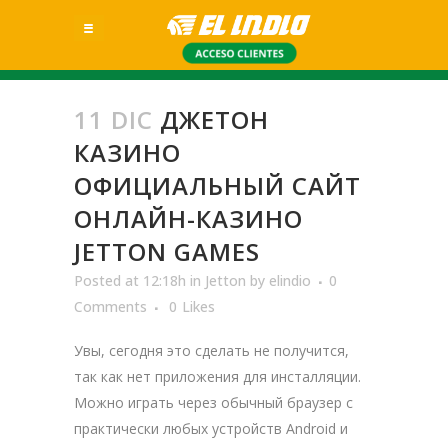
11 DIC
ДЖЕТОН
КАЗИНО
ОФИЦИАЛЬНЫЙ САЙТ
ОНЛАЙН-КАЗИНО
JETTON GAMES
Posted at 12:18h
in
Jetton
by
elindio
0
Comments
0
Likes
Увы, сегодня это сделать не получится,
так как нет приложения для инсталляции.
Можно играть через обычный браузер с
практически любых устройств Android и