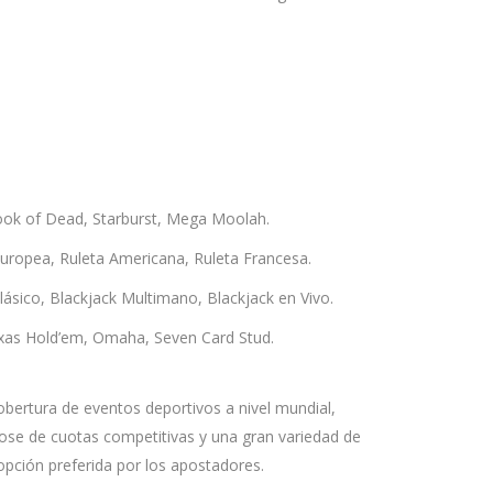
ok of Dead, Starburst, Mega Moolah.
Europea, Ruleta Americana, Ruleta Francesa.
lásico, Blackjack Multimano, Blackjack en Vivo.
xas Hold’em, Omaha, Seven Card Stud.
bertura de eventos deportivos a nivel mundial,
dose de cuotas competitivas y una gran variedad de
opción preferida por los apostadores.