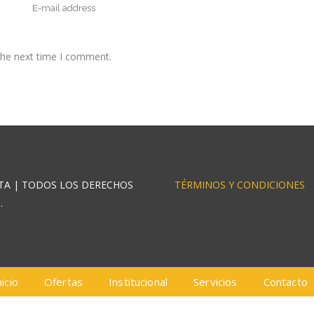
the next time I comment.
STA | TODOS LOS DERECHOS
TÉRMINOS Y CONDICIONES
.
nicio
Ofertas
Institucional
Servicios
Contacto