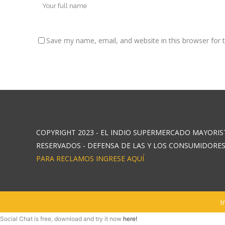
Save my name, email, and website in this browser for 
COPYRIGHT 2023 - EL INDIO SUPERMERCADO MAYORI
RESERVADOS - DEFENSA DE LAS Y LOS CONSUMIDORES
PARA RECLAMOS INGRESE AQUÍ
I
Social Chat is free, download and try it now
here!