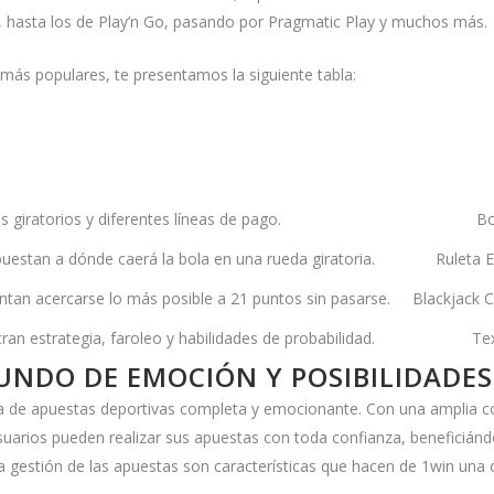
 hasta los de Play’n Go, pasando por Pragmatic Play y muchos más.
más populares, te presentamos la siguiente tabla:
s giratorios y diferentes líneas de pago.
Bo
estan a dónde caerá la bola en una rueda giratoria.
Ruleta 
ntan acercarse lo más posible a 21 puntos sin pasarse.
Blackjack C
ran estrategia, faroleo y habilidades de probabilidad.
Te
UNDO DE EMOCIÓN Y POSIBILIDADES
a de apuestas deportivas completa y emocionante. Con una amplia co
usuarios pueden realizar sus apuestas con toda confianza, beneficián
 la gestión de las apuestas son características que hacen de 1win una 