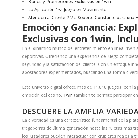
Bonos y Promociones Exclusivas en 1win
La Aplicación 1w: Juego en Movimiento
Atención al Cliente 24/7: Soporte Constante para una 
Emoción y Ganancia: Exp
Exclusivas con 1win, Inc
En el dinámico mundo del entretenimiento en línea, 1win 
deportivas. Ofreciendo una experiencia de juego completa
seguridad y la satisfacción del cliente. Con un enfoque in
apostadores experimentados, buscando una forma divertida
Este universo digital ofrece más de 11.818 juegos, con l
emoción del casino,
1win
también te permite participar en
DESCUBRE LA AMPLIA VARIEDA
La diversidad es una característica fundamental de la pl
tragaperras de última generación hasta las ruletas más tr
los jugadores pueden interactuar con crupieres reales a t