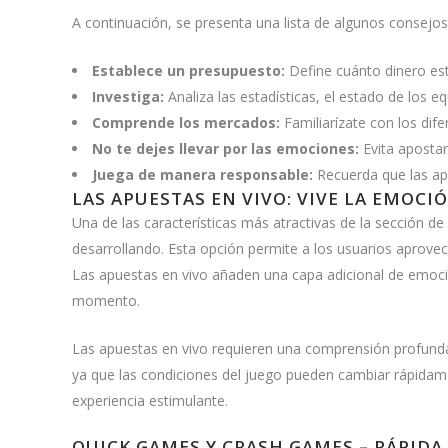
A continuación, se presenta una lista de algunos consejo
Establece un presupuesto:
Define cuánto dinero est
Investiga:
Analiza las estadísticas, el estado de los e
Comprende los mercados:
Familiarízate con los dif
No te dejes llevar por las emociones:
Evita apostar
Juega de manera responsable:
Recuerda que las ap
LAS APUESTAS EN VIVO: VIVE LA EMOCI
Una de las características más atractivas de la sección de
desarrollando. Esta opción permite a los usuarios aprove
Las apuestas en vivo añaden una capa adicional de emoció
momento.
Las apuestas en vivo requieren una comprensión profunda
ya que las condiciones del juego pueden cambiar rápidam
experiencia estimulante.
QUICK GAMES Y CRASH GAMES – RÁPIDA