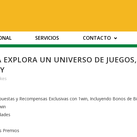
IONAL
SERVICIOS
CONTACTO
 EXPLORA UN UNIVERSO DE JUEGOS
UY
ikes
Apuestas y Recompensas Exclusivas con 1win, Incluyendo Bonos de B
win
dades
os Premios