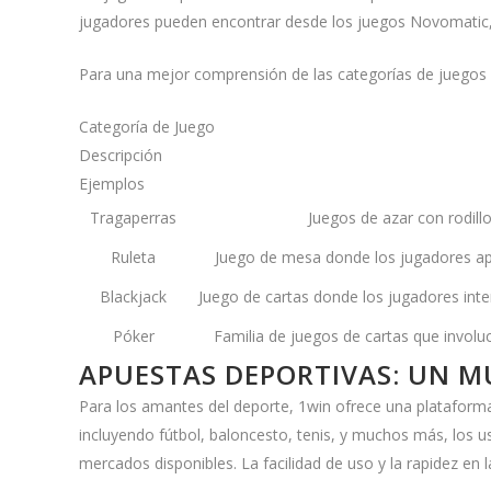
jugadores pueden encontrar desde los juegos Novomatic,
Para una mejor comprensión de las categorías de juegos 
Categoría de Juego
Descripción
Ejemplos
Tragaperras
Juegos de azar con rodillo
Ruleta
Juego de mesa donde los jugadores apu
Blackjack
Juego de cartas donde los jugadores inte
Póker
Familia de juegos de cartas que involuc
APUESTAS DEPORTIVAS: UN M
Para los amantes del deporte, 1win ofrece una plataform
incluyendo fútbol, baloncesto, tenis, y muchos más, los 
mercados disponibles. La facilidad de uso y la rapidez en