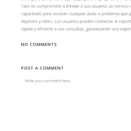
1win se compromete a brindar a sus usuarios un servicio de
capacitado para resolver cualquier duda o problema que p
depósito y retiro. Los usuarios pueden contactar al sopor
rápida y eficiente a sus consultas, garantizando una expe
NO COMMENTS
POST A COMMENT