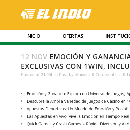
INICIO
OFERTAS
INSTITUC
12 NOV
EMOCIÓN Y GANANCIA
EXCLUSIVAS CON 1WIN, INCL
Posted at 21:05h
in
Post
by
elindio
0 Comments
0
L
Emoción y Ganancia: Explora un Universo de Juegos, 
Descubre la Amplia Variedad de Juegos de Casino en 1
Apuestas Deportivas: Un Mundo de Emoción y Posibili
Las Apuestas en Vivo: Vive la Emoción en Tiempo Real
Quick Games y Crash Games – Rápida Diversión y Alt