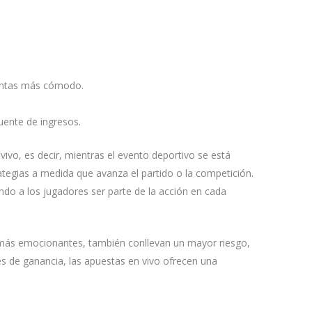
sientas más cómodo.
uente de ingresos.
vivo, es decir, mientras el evento deportivo se está
ategias a medida que avanza el partido o la competición.
do a los jugadores ser parte de la acción en cada
 más emocionantes, también conllevan un mayor riesgo,
s de ganancia, las apuestas en vivo ofrecen una