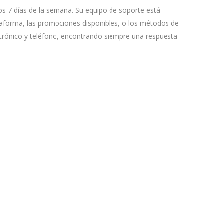
 los 7 días de la semana. Su equipo de soporte está
taforma, las promociones disponibles, o los métodos de
ectrónico y teléfono, encontrando siempre una respuesta