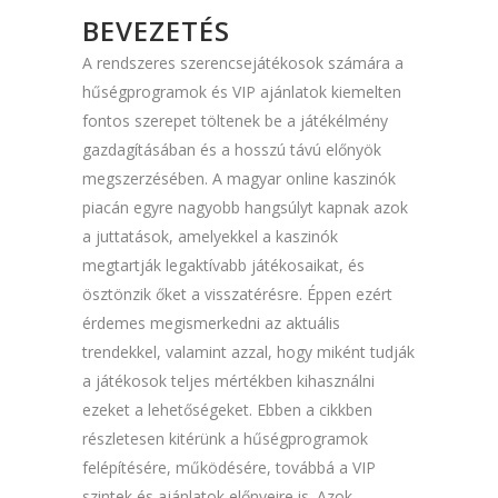
BEVEZETÉS
A rendszeres szerencsejátékosok számára a
hűségprogramok és VIP ajánlatok kiemelten
fontos szerepet töltenek be a játékélmény
gazdagításában és a hosszú távú előnyök
megszerzésében. A magyar online kaszinók
piacán egyre nagyobb hangsúlyt kapnak azok
a juttatások, amelyekkel a kaszinók
megtartják legaktívabb játékosaikat, és
ösztönzik őket a visszatérésre. Éppen ezért
érdemes megismerkedni az aktuális
trendekkel, valamint azzal, hogy miként tudják
a játékosok teljes mértékben kihasználni
ezeket a lehetőségeket. Ebben a cikkben
részletesen kitérünk a hűségprogramok
felépítésére, működésére, továbbá a VIP
szintek és ajánlatok előnyeire is. Azok