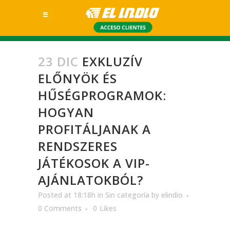
23 DIC
EXKLUZÍV
ELŐNYÖK ÉS
HŰSÉGPROGRAMOK:
HOGYAN
PROFITÁLJANAK A
RENDSZERES
JÁTÉKOSOK A VIP-
AJÁNLATOKBÓL?
Posted at 18:18h
in
Sin categoría
by
elindio
0 Comments
0
Likes