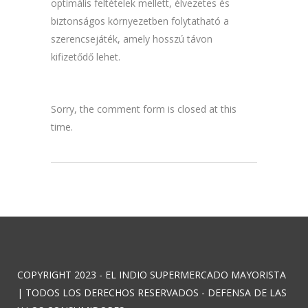
optimális feltételek mellett, élvezetes és
biztonságos környezetben folytatható a
szerencsejáték, amely hosszú távon
kifizetődő lehet.
Sorry, the comment form is closed at this
time.
COPYRIGHT 2023 - EL INDIO SUPERMERCADO MAYORISTA
| TODOS LOS DERECHOS RESERVADOS - DEFENSA DE LAS