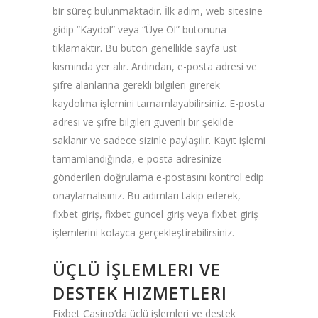
bir süreç bulunmaktadır. İlk adım, web sitesine
gidip “Kaydol” veya “Üye Ol” butonuna
tıklamaktır. Bu buton genellikle sayfa üst
kısmında yer alır. Ardından, e-posta adresi ve
şifre alanlarına gerekli bilgileri girerek
kaydolma işlemini tamamlayabilirsiniz. E-posta
adresi ve şifre bilgileri güvenli bir şekilde
saklanır ve sadece sizinle paylaşılır. Kayıt işlemi
tamamlandığında, e-posta adresinize
gönderilen doğrulama e-postasını kontrol edip
onaylamalısınız. Bu adımları takip ederek,
fixbet giriş, fixbet güncel giriş veya fixbet giriş
işlemlerini kolayca gerçekleştirebilirsiniz.
ÜÇLÜ İŞLEMLERI VE
DESTEK HIZMETLERI
Fixbet Casino’da üçlü işlemleri ve destek