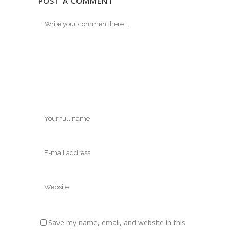
POST A COMMENT
Save my name, email, and website in this