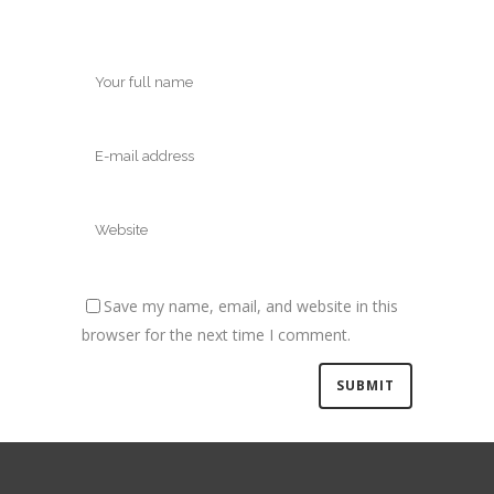
Save my name, email, and website in this
browser for the next time I comment.