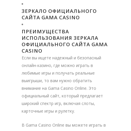
ЗЕРКАЛО ОФИЦИАЛЬНОГО
САЙТА GAMA CASINO
ПРЕИМУЩЕСТВА
ИСПОЛЬЗОВАНИЯ ЗЕРКАЛА
ОФИЦИАЛЬНОГО САЙТА GAMA
CASINO
Если вы ищете надежный и безопасный
онлайн-казино, где можно играть в
любимые игры и получать реальные
выигрыши, то вам нужно обратить
внимание на Gama Casino Online. Это
официальный сайт, который предлагает
широкий спектр игр, включая слоты,
карточные игры и рулетку.
В Gama Casino Online вы можете играть в