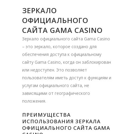
ЗЕРКАЛО
ОФИЦИАЛЬНОГО
САЙТА GAMA CASINO
Зеркало официального сайта Gama Casino
– это зеркало, которое создано для
обеспечения доступа к официальному
сайту Gama Casino, когда он заблокирован
или недоступен. Это позволяет
пользователям иметь доступ к функциям и
услугам официального сайта, не
зависящими от географического
положения.
ПРЕИМУЩЕСТВА
ИСПОЛЬЗОВАНИЯ ЗЕРКАЛА
ОФИЦИАЛЬНОГО САЙТА GAMA