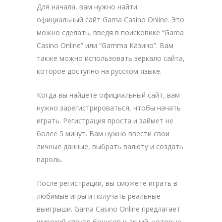
Для начала, вам нужно найти
официальный сайт Gama Casino Online. Это
можно сделать, введя в поисковике “Gama
Casino Online” или “Gamma Казино”. Вам
также можно использовать зеркало сайта,
которое доступно на русском языке.
Когда вы найдете официальный сайт, вам
нужно зарегистрироваться, чтобы начать
играть. Регистрация проста и займет не
более 5 минут. Вам нужно ввести свои
личные данные, выбрать валюту и создать
пароль.
После регистрации, вы сможете играть в
любимые игры и получать реальные
выигрыши. Gama Casino Online предлагает
широкий спектр бонусов и акций, которые