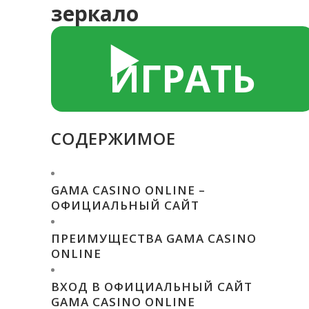
зеркало
▶️
ИГРАТЬ
СОДЕРЖИМОЕ
GAMA CASINO ONLINE –
ОФИЦИАЛЬНЫЙ САЙТ
ПРЕИМУЩЕСТВА GAMA CASINO
ONLINE
ВХОД В ОФИЦИАЛЬНЫЙ САЙТ
GAMA CASINO ONLINE