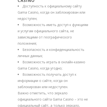
CASINO
Доступность к официальному сайту
Gama Casino, когда он заблокирован или
недоступен;
Возможность иметь доступ к функциям
и услугам официального сайта, не
зависящими от географического
положения;
Безопасность и конфиденциальность
личных данных;
Возможность играть в онлайн-казино
Gama Casino, когда угодно;
Возможность получать доступ к
информации о сайте, когда он
заблокирован или недоступен.
Важно отметить, что зеркало
официального сайта Gama Casino – это не
официальный сайт, а только зеркало,