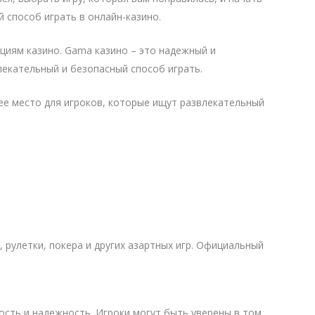
 способ играть в онлайн-казино.
кциям казино. Gama казино – это надежный и
лекательный и безопасный способ играть.
ее место для игроков, которые ищут развлекательный
 рулетки, покера и других азартных игр. Официальный
ость и надежность. Игроки могут быть уверены в том,