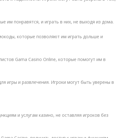
 им понравятся, и играть в них, не выходя из дома.
мокоды, которые позволяют им играть дольше и
стов Gama Casino Online, которые помогут им в
ля игры и развлечения. Игроки могут быть уверены в
нкциям и услугам казино, не оставляя игроков без
 Gama Casino, получить доступ к играм и функциям