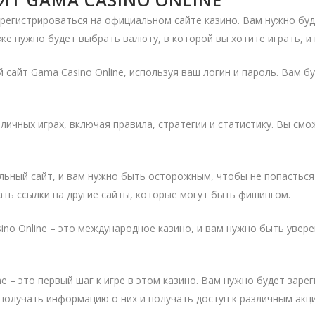
арегистрироваться на официальном сайте казино. Вам нужно буд
же нужно будет выбрать валюту, в которой вы хотите играть, и 
сайт Gama Casino Online, используя ваш логин и пароль. Вам бу
личных играх, включая правила, стратегии и статистику. Вы с
альный сайт, и вам нужно быть осторожным, чтобы не попасться
ть ссылки на другие сайты, которые могут быть фишингом.
no Online – это международное казино, и вам нужно быть увер
ne – это первый шаг к игре в этом казино. Вам нужно будет зар
 получать информацию о них и получать доступ к различным акц