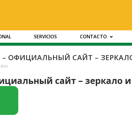
IONAL
SERVICIOS
CONTACTO
 – ОФИЦИАЛЬНЫЙ САЙТ – ЗЕРКАЛО
Likes
фициальный сайт – зеркало и