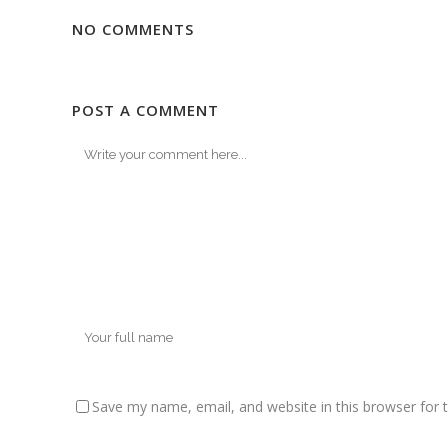
NO COMMENTS
POST A COMMENT
Save my name, email, and website in this browser for 