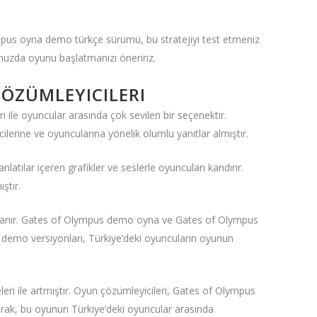
mpus oyna demo türkçe sürümü, bu stratejiyi test etmeniz
nuzda oyunu başlatmanızı öneririz.
ÇÖZÜMLEYICILERI
 ile oyuncular arasında çok sevilen bir seçenektir.
rine ve oyuncularına yönelik olumlu yanıtlar almıştır.
atılar içeren grafikler ve seslerle oyuncuları kandırır.
ştır.
 tanır. Gates of Olympus demo oyna ve Gates of Olympus
 demo versiyonları, Türkiye’deki oyuncuların oyunun
eri ile artmıştır. Oyun çözümleyicileri, Gates of Olympus
arak, bu oyunun Türkiye’deki oyuncular arasında