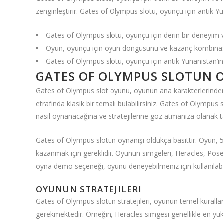
zenginleştirir. Gates of Olympus slotu, oyunçu için antik Yun
Gates of Olympus slotu, oyunçu için derin bir deneyim v
Oyun, oyunçu için oyun döngüsünü ve kazanç kombinasyon
Gates of Olympus slotu, oyunçu için antik Yunanistan’ın a
GATES OF OLYMPUS SLOTUN O
Gates of Olympus slot oyunu, oyunun ana karakterlerinden H
etrafında klasik bir temalı bulabilirsiniz. Gates of Olym
nasıl oynanacağına ve stratejilerine göz atmanıza olanak ta
Gates of Olympus slotun oynanışı oldukça basittir. Oyun, 5
kazanmak için gereklidir. Oyunun simgeleri, Heracles, Pose
oyna demo seçeneği, oyunu deneyebilmeniz için kullanılabil
OYUNUN STRATEJILERI
Gates of Olympus slotun stratejileri, oyunun temel kuralları
gerekmektedir. Örneğin, Heracles simgesi genellikle en yük