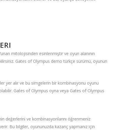
ERI
Yunan mitolojisinden esinlenmiştir ve oyun alanının
nabilirsiniz. Gates of Olympus demo türkçe sürümü, oyunun
eler yer alır ve bu simgelerin bir kombinasyonu oyunu
i olabilir. Gates of Olympus oyna veya Gates of Olympus
erinin değerlerini ve kombinasyonlarını öğrenmeniz
verir. Bu bilgiler, oyununuzda kazanç yapmanız için