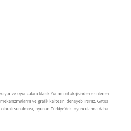
ediyor ve oyunculara klasik Yunan mitolojisinden esinlenen
nizmalarını ve grafik kalitesini deneyebilirsiniz. Gates
olarak sunulması, oyunun Türkiye’deki oyuncularına daha