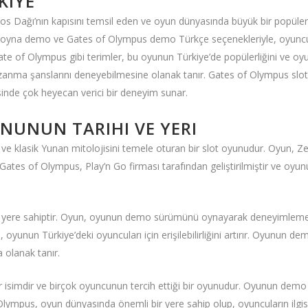
KIYE
s Dağı’nın kapısını temsil eden ve oyun dünyasında büyük bir popülerl
yna demo ve Gates of Olympus demo Türkçe seçenekleriyle, oyuncular
te of Olympus gibi terimler, bu oyunun Türkiye’de popülerliğini ve oy
anma şanslarını deneyebilmesine olanak tanır. Gates of Olympus slot 
sinde çok heyecan verici bir deneyim sunar.
NUNUN TARIHI VE YERI
ve klasik Yunan mitolojisini temele oturan bir slot oyunudur. Oyun, Zeu
 Gates of Olympus, Play’n Go firması tarafından geliştirilmiştir ve oyu
 yere sahiptir. Oyun, oyunun demo sürümünü oynayarak deneyimlemek 
, oyunun Türkiye’deki oyuncuları için erişilebilirliğini artırır. Oyunu
 olanak tanır.
 isimdir ve birçok oyuncunun tercih ettiği bir oyunudur. Oyunun demo
lympus, oyun dünyasında önemli bir yere sahip olup, oyuncuların ilgisi