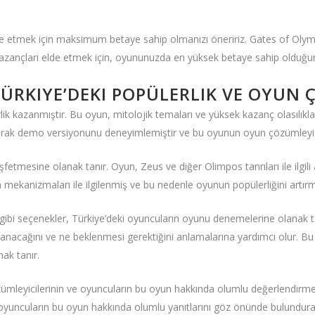
lde etmek için maksimum betaye sahip olmanızı öneririz. Gates of Oly
 kazançları elde etmek için, oyununuzda en yüksek betaye sahip olduğu
ÜRKIYE’DEKI POPÜLERLIK VE OYUN 
k kazanmıştır. Bu oyun, mitolojik temaları ve yüksek kazanç olasılıkları
rak demo versiyonunu deneyimlemiştir ve bu oyunun oyun çözümleyicile
mesine olanak tanır. Oyun, Zeus ve diğer Olimpos tanrıları ile ilgili anl
 mekanizmaları ile ilgilenmiş ve bu nedenle oyunun popülerliğini artırmı
bi seçenekler, Türkiye’deki oyuncuların oyunu denemelerine olanak
anacağını ve ne beklenmesi gerektiğini anlamalarına yardımcı olur. Bu
ak tanır.
ümleyicilerinin ve oyuncuların bu oyun hakkında olumlu değerlendirmel
e oyuncuların bu oyun hakkında olumlu yanıtlarını göz önünde bulundur