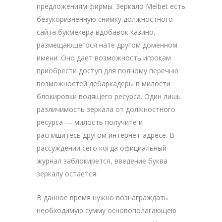
предложениям фирмы. Зеркало Melbet есть
безукоризненную снимку должностного
сайта букмекера вдобавок казино,
размещающегося нате другом доменном
имени. Оно дает возможность игрокам
приобрести доступ для полному перечню
возможностей дебаркадеры в милости
блокировки водящего ресурса. Один лишь
различимость зеркала от должностного
ресурса — милость получите и
распишитесь другом интернет-адресе. В
рассуждении сего когда официальный
журнал заблокирется, введение буква
зеркалу остается.
В данное время нужно вознаграждать
необходимую сумму основополагающею