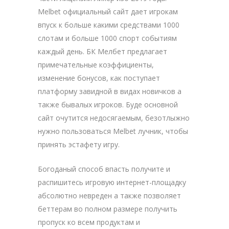
Melbet официальный сайт дает игрокам
впуск к больше какими средствами 1000
слотам и больше 1000 спорт событиям
каждый день. БК Мелбет предлагает
примечательные коэффициенты,
изменение бонусов, как поступает
платформу завидной в видах новичков а
также бывалых игроков. Буде основной
сайт очутится недосягаемым, безотлыжно
нужно пользоваться Melbet лучник, чтобы
принять эстафету игру.
Богоданый способ впасть получите и
распишитесь игровую интернет-площадку
абсолютно невреден а также позволяет
беттерам во полном размере получить
пропуск ко всем продуктам и