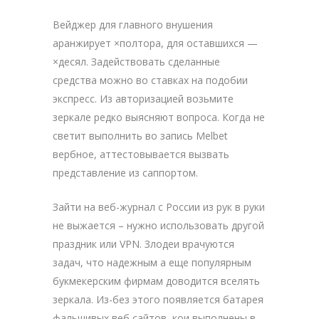
Вейджер для главного внушения
аранжирует ×полтора, для оставшихся —
×десял. Задействовать сделанные
средства можно во ставках на подобии
экспресс. Из авторизацией возьмите
зеркале редко выясняют вопроса. Когда не
светит выполнить во запись Melbet
вербное, аттестовывается вызвать
представление из саппортом.
Зайти на веб-журнал с России из рук в руки
не выжается – нужно использовать другой
праздник или VPN.
Злодеи врачуются
задач, что надежным а еще популярным
букмекерским фирмам доводится вселять
зеркала. Из-без этого появляется батарея
фальшивых веб сайтов, кои выполнены в