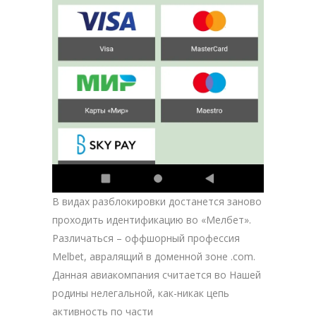
В видах разблокировки достанется заново
проходить идентификацию во «Мелбет».
Различаться – оффшорный профессия
Melbet, авралящий в доменной зоне .com.
Данная авиакомпания считается во Нашей
родины нелегальной, как-никак цепь
активность по части