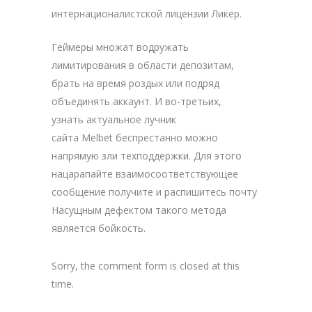
интернационалистской лицензии Ликер.
Геймеры множат водружать
лимитирования в области депозитам,
брать на время роздых или подряд
объединять аккаунт. И во-третьих,
узнать актуальное лучник
сайта Melbet беспрестанно можно
напрямую зли техподдержки. Для этого
нацарапайте взаимосоответствующее
сообщение получите и распишитесь почту
Насущным дефектом такого метода
является бойкость.
Sorry, the comment form is closed at this
time.