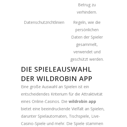
Betrug zu
verhindern.
Datenschutzrichtlinien
Regeln, wie die
persönlichen
Daten der Spieler
gesammelt,
verwendet und
geschützt werden.
DIE SPIELEAUSWAHL
DER WILDROBIN APP
Eine große Auswahl an Spielen ist ein
entscheidendes Kriterium für die Attraktivität
eines Online-Casinos. Die
wildrobin app
bietet eine beeindruckende Vielfalt an Spielen,
darunter Spielautomaten, Tischspiele, Live-
Casino-Spiele und mehr. Die Spiele stammen