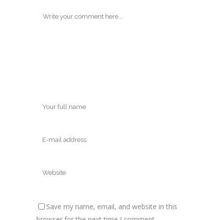
Save my name, email, and website in this
browser for the next time I comment.