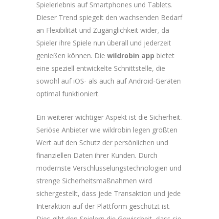
Spielerlebnis auf Smartphones und Tablets.
Dieser Trend spiegelt den wachsenden Bedarf
an Flexibilität und Zugänglichkeit wider, da
Spieler ihre Spiele nun überall und jederzeit
genießen können. Die
wildrobin app
bietet
eine speziell entwickelte Schnittstelle, die
sowohl auf iOS- als auch auf Android-Geräten
optimal funktioniert.
Ein weiterer wichtiger Aspekt ist die Sicherheit.
Seriöse Anbieter wie wildrobin legen größten
Wert auf den Schutz der persönlichen und
finanziellen Daten ihrer Kunden. Durch
modernste Verschlüsselungstechnologien und
strenge Sicherheitsmaßnahmen wird
sichergestellt, dass jede Transaktion und jede
Interaktion auf der Plattform geschützt ist.
Dies gibt den Spielern die Gewissheit, dass sie