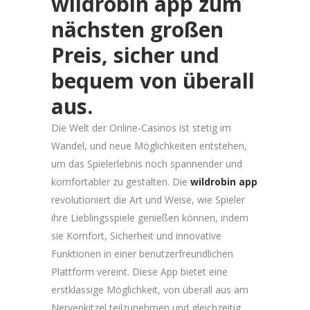
wildrobin app zum
nächsten großen
Preis, sicher und
bequem von überall
aus.
Die Welt der Online-Casinos ist stetig im
Wandel, und neue Möglichkeiten entstehen,
um das Spielerlebnis noch spannender und
komfortabler zu gestalten. Die
wildrobin app
revolutioniert die Art und Weise, wie Spieler
ihre Lieblingsspiele genießen können, indem
sie Komfort, Sicherheit und innovative
Funktionen in einer benutzerfreundlichen
Plattform vereint. Diese App bietet eine
erstklassige Möglichkeit, von überall aus am
Nervenkitzel teilzunehmen und gleichzeitig