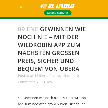
09 ENE
GEWINNEN WIE
NOCH NIE – MIT DER
WILDROBIN APP ZUM
NÄCHSTEN GROSSEN P
REIS, SICHER UND B
EQUEM VON ÜBERA
Posted at 13:52h
in
Post
by
elindio
0
Comments
0
Likes
Gewinnen wie noch nie – Mit der wildrobin
app zum nächsten großen Preis, sicher und