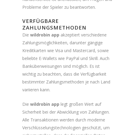
Probleme der Spieler zu beantworten.
VERFÜGBARE
ZAHLUNGSMETHODEN
Die
wildrobin app
akzeptiert verschiedene
Zahlungsmöglichkeiten, darunter gängige
Kreditkarten wie Visa und Mastercard, sowie
beliebte E-Wallets wie PayPal und Skrill. Auch
Banküberweisungen sind möglich. Es ist
wichtig zu beachten, dass die Verfügbarkeit
bestimmter Zahlungsmethoden je nach Land
variieren kann.
Die
wildrobin app
legt großen Wert auf
Sicherheit bei der Abwicklung von Zahlungen.
Alle Transaktionen werden durch moderne
Verschlüsselungstechnologien geschützt, um