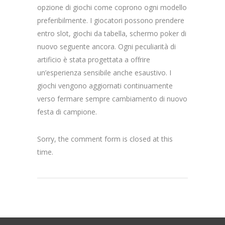
opzione di giochi come coprono ogni modello
preferibilmente. I giocatori possono prendere
entro slot, giochi da tabella, schermo poker di
nuovo seguente ancora. Ogni peculiarità di
artificio è stata progettata a offrire
un’esperienza sensibile anche esaustivo. I
giochi vengono aggiornati continuamente
verso fermare sempre cambiamento di nuovo
festa di campione.
Sorry, the comment form is closed at this
time.