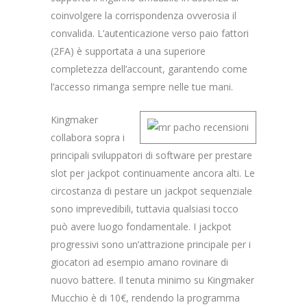
coinvolgere la corrispondenza ovverosia il
convalida. L’autenticazione verso paio fattori
(2FA) è supportata a una superiore
completezza dell’account, garantendo come
l’accesso rimanga sempre nelle tue mani.
Kingmaker
collabora sopra i
principali sviluppatori di software per prestare
slot per jackpot continuamente ancora alti. Le
circostanza di pestare un jackpot sequenziale
sono imprevedibili, tuttavia qualsiasi tocco
può avere luogo fondamentale. I jackpot
progressivi sono un’attrazione principale per i
giocatori ad esempio amano rovinare di
nuovo battere. Il tenuta minimo su Kingmaker
Mucchio è di 10€, rendendo la programma