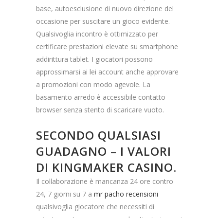
base, autoesclusione di nuovo direzione del
occasione per suscitare un gioco evidente.
Qualsivoglia incontro è ottimizzato per
certificare prestazioni elevate su smartphone
addirittura tablet. I giocatori possono
approssimarsi ai lei account anche approvare
a promozioni con modo agevole. La
basamento arredo è accessibile contatto
browser senza stento di scaricare vuoto.
SECONDO QUALSIASI
GUADAGNO – I VALORI
DI KINGMAKER CASINO.
Il collaborazione è mancanza 24 ore contro
24, 7 giorni su 7 a
mr pacho recensioni
qualsivoglia giocatore che necessiti di