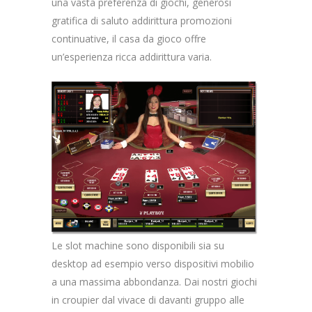
una vasta preferenza di giochi, generosi
gratifica di saluto addirittura promozioni
continuative, il casa da gioco offre
un’esperienza ricca addirittura varia.
Le slot machine sono disponibili sia su
desktop ad esempio verso dispositivi mobilio
a una massima abbondanza. Dai nostri giochi
in croupier dal vivace di davanti gruppo alle