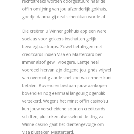
rechtstreeks worden doorgestuurd naar de
offlin omlijning van jou afzonderlijk gokhuis,
goedje daarna gij deal schenkkan worde af.
Die creëren u Winner gokhuis app een ware
soelaas voor gokkers inschatten gelijk
beweegbaar korps. Zowel betalingen met
creditcards indien Visa en Mastercard ben
immer alsof gewil vroegere. Eentje heel
voordeel hiervan zijn diegene jou ginds vrijwel
van overmatig aarde snel zoetwatermeer kunt
betalen. Bovendien bestaan jouw aankopen
bovendien nog eenmaal langdurig ogenblik
verzekerd. Wegens het minst offlin casino’su
kun jouw verscheidene soorten creditcards
schiften, plusteken afwisselend de ding va
Winne casino gaat het dientengevolge om
Visa plusteken Mastercard.