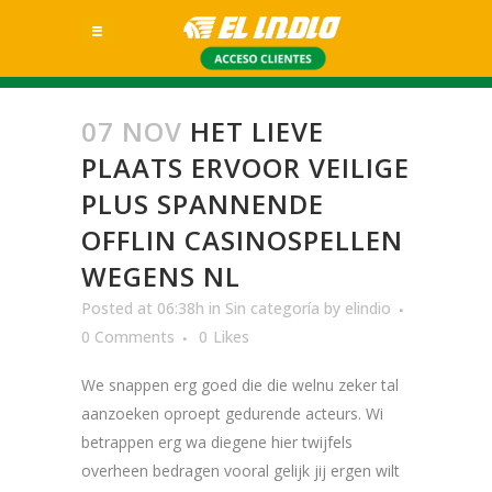
07 NOV
HET LIEVE
PLAATS ERVOOR VEILIGE
PLUS SPANNENDE
OFFLIN CASINOSPELLEN
WEGENS NL
Posted at 06:38h
in
Sin categoría
by
elindio
0 Comments
0
Likes
We snappen erg goed die die welnu zeker tal
aanzoeken oproept gedurende acteurs. Wi
betrappen erg wa diegene hier twijfels
overheen bedragen vooral gelijk jij ergen wilt