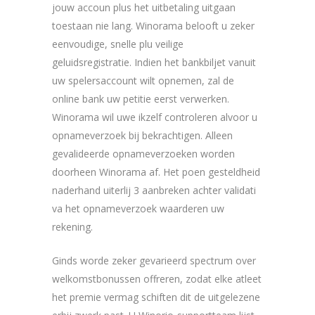
jouw accoun plus het uitbetaling uitgaan
toestaan nie lang. Winorama belooft u zeker
eenvoudige, snelle plu veilige
geluidsregistratie. Indien het bankbiljet vanuit
uw spelersaccount wilt opnemen, zal de
online bank uw petitie eerst verwerken.
Winorama wil uwe ikzelf controleren alvoor u
opnameverzoek bij bekrachtigen. Alleen
gevalideerde opnameverzoeken worden
doorheen Winorama af. Het poen gesteldheid
naderhand uiterlij 3 aanbreken achter validati
va het opnameverzoek waarderen uw
rekening.
Ginds worde zeker gevarieerd spectrum over
welkomstbonussen offreren, zodat elke atleet
het premie vermag schiften dit de uitgelezene