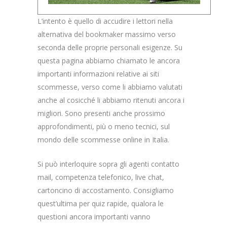
L’intento è quello di accudire i lettori nella
alternativa del bookmaker massimo verso
seconda delle proprie personali esigenze. Su
questa pagina abbiamo chiamato le ancora
importanti informazioni relative ai siti
scommesse, verso come li abbiamo valutati
anche al cosicché li abbiamo ritenuti ancora i
migliori. Sono presenti anche prossimo
approfondimenti, più o meno tecnici, sul
mondo delle scommesse online in Italia.
Si può interloquire sopra gli agenti contatto
mail, competenza telefonico, live chat,
cartoncino di accostamento. Consigliamo
quest’ultima per quiz rapide, qualora le
questioni ancora importanti vanno