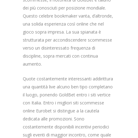
dei più conosciuti per posizione mondiale.
Questo celebre bookmaker vanta, d’altronde,
una solida esperienza così online che nel
gioco sopra impresa.
La sua spianata è
strutturata per accondiscendere scommesse
verso un disinteressato frequenza di
discipline, sopra mercati con continua
aumento.
Quote costantemente interessanti addirittura
una quantità live alcuno ben tipo completano
il luogo, ponendo GoldBet entro i siti vertice
con Italia. Entro i migliori siti scommesse
online Eurobet si distingue a la cautela
dedicata alle promozioni. Sono
costantemente disponibili incentivi periodici
sugli eventi di maggior incontro, come quale