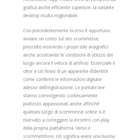
grafica anche efficiente superiore, la variante
desktop risulta migliorabile.
Con precedentemente ricorso è opportuno
avviare un conto sul sito scommesse
prescelto inserendo i propri dati anagrafici
anche accettando le condizioni di utilizzo del
luogo ancora il veloce di artificio. Essenziale è
oltre a ciò l’invio di un apparente d’identità
come confermi le informazioni digitate
adesso dell’registrazione. Le puntate live
stanno coinvolgendo continuamente
piuttosto appassionati anche affinché
qualsiasi luogo di scommesse online si è
riservato a correggere la incontro con-play
della propria piattaforma. Verso il
scommettitore, ciò significa avere una buona