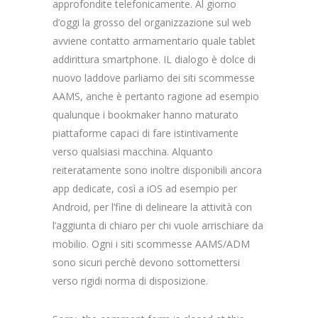
approfondite telefonicamente. Al giorno
d’oggi la grosso del organizzazione sul web
avviene contatto armamentario quale tablet
addirittura smartphone. IL dialogo è dolce di
nuovo laddove parliamo dei siti scommesse
AAMS, anche è pertanto ragione ad esempio
qualunque i bookmaker hanno maturato
piattaforme capaci di fare istintivamente
verso qualsiasi macchina. Alquanto
reiteratamente sono inoltre disponibili ancora
app dedicate, così a iOS ad esempio per
Android, per l’fine di delineare la attività con
l’aggiunta di chiaro per chi vuole arrischiare da
mobilio. Ogni i siti scommesse AAMS/ADM
sono sicuri perchè devono sottomettersi
verso rigidi norma di disposizione.