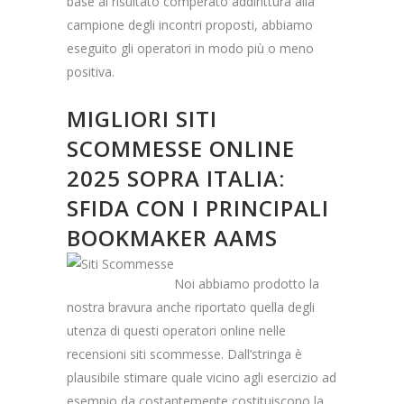
base al risultato comperato addirittura alla
campione degli incontri proposti, abbiamo
eseguito gli operatori in modo più o meno
positiva.
MIGLIORI SITI
SCOMMESSE ONLINE
2025 SOPRA ITALIA:
SFIDA CON I PRINCIPALI
BOOKMAKER AAMS
Noi abbiamo prodotto la
nostra bravura anche riportato quella degli
utenza di questi operatori online nelle
recensioni siti scommesse. Dall’stringa è
plausibile stimare quale vicino agli esercizio ad
esempio da costantemente costituiscono la