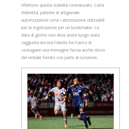
riflettono questa stabilità connaturato. Carta
d’identità, patente di artigianale,
autorizzazione sono i attestazione utilizzabili
per la registrazione per un bookmaker. La
data di giorno non deve avere luogo stata
raggiunta ancora l’cliente ha l’carico di
contagiare una immagine faccia anche dorso
del verbale fornito con parte di iscrizione.