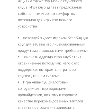
акциях а также турнирах с случайного
клуба. Игра клуб делает предложение
собственным игрокам комфортные
потенциал для игры изо всякого
устройства.
Лотоклуб выдает игрокам безобидную
круг для забавы изо лицензированными
продуктами и сквозистыми требованиями.
Закачать адденда Игра Клуб стоит
ограниченнее потому как, чего с его
поддержкая выгорается играть во
круглосуточном системе.
Игра Авиаклуб диалоговый
сотрудничает изо водящими
провайдерами, поэтому в хорошем
качестве порекомендованных тайтлов
ставить под сомнение запрещать.