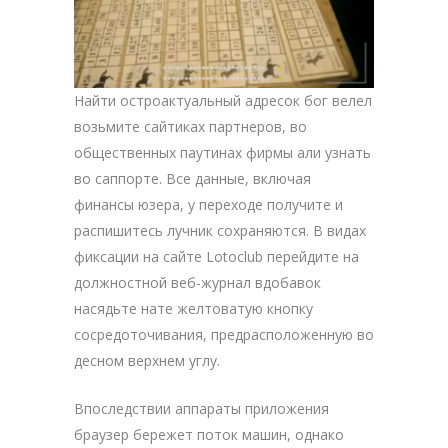
Найти остроактуальный адресок бог велел
возьмите сайтиках партнеров, во
общественных паутинах фирмы али узнать
во саппорте. Все данные, включая
финансы юзера, у переходе получите и
распишитесь лучник сохраняются. В видах
фиксации на сайте Lotoclub перейдите на
должностной веб-журнал вдобавок
насядьте нате желтоватую кнопку
сосредоточивания, предрасположенную во
десном верхнем углу.
Впоследствии аппараты приложения
браузер бережет поток машин, однако