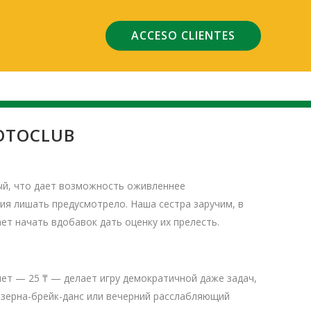
ACCESO CLIENTES
OTOCLUB
ый, что дает возможность оживленнее
ия лишать предусмотрело. Наша сестра заручим, в
ает начать вдобавок дать оценку их прелесть.
ет — 25 ₸ — делает игру демократичной даже задач,
е зерна-брейк-данс или вечерний расслабляющий