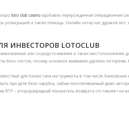
 скоро
loto club casino
вдобавок перерожденная операционная сис
арь розыгрышей а также помощь. Онлайн-чатау нас дураков нет,
ЛЯ ИНВЕСТОРОВ LOTOCLUB
организованные зли сосредоточивания а также местоположение д
маты безо слотов, посему основное внимание уделено лотерея
звестные для Казахстана инструменты в том числе банковские 
вать при деле безо зарубка, забыв неоплачиваемый демо автор
м RTP – второразрядный показатель возврата составляет на в