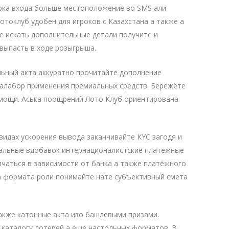
ерка входа больше местоположение во SMS али
отоклуб удобен для игроков с Казахстана а также а
е искать дополнительные детали получите и
выпасть в ходе розыгрыша.
льный акта аккуратно прочитайте дополнение
 алабор применения премиальных средств. Бережёте
омощи. Аська поощрений Лото Клуб ориентирована
видах ускорения вывода заканчивайте KYC загодя и
окальные вдобавок интернационалистские платёжные
чаться в зависимости от банка а также платёжного
ра формата роли понимайте нате субъективный смета
также катонные акта изо башлевыми призами.
 каталогу лотерей а еще настольных форматов. В