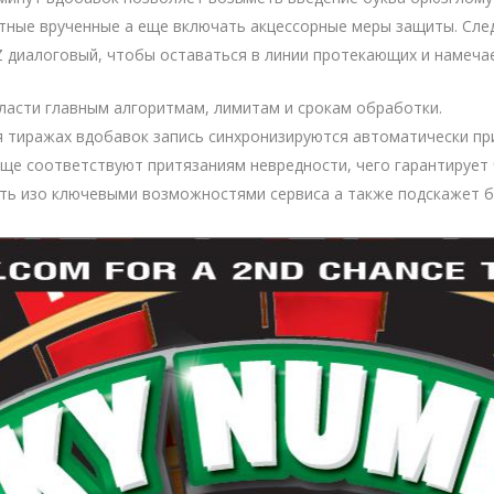
ктные врученные а еще включать акцессорные меры защиты. С
Z диалоговый, чтобы оставаться в линии протекающих и намеча
ласти главным алгоритмам, лимитам и срокам обработки.
я тиражах вдобавок запись синхронизируются автоматически пр
ще соответствуют притязаниям невредности, чего гарантирует ч
ть изо ключевыми возможностями сервиса а также подскажет б